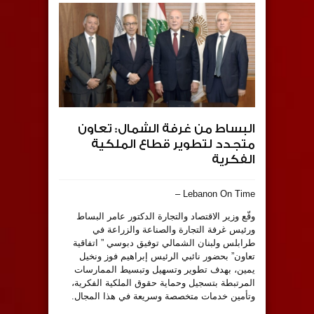
البساط من غرفة الشمال: تعاون
متجدد لتطوير قطاع الملكية
الفكرية
Lebanon On Time –
وقّع وزير الاقتصاد والتجارة الدكتور عامر البساط
ورئيس غرفة التجارة والصناعة والزراعة في
طرابلس ولبنان الشمالي توفيق دبوسي ” اتفاقية
تعاون” بحضور نائبي الرئيس إبراهيم فوز ونخيل
يمين، بهدف تطوير وتسهيل وتبسيط الممارسات
المرتبطة بتسجيل وحماية حقوق الملكية الفكرية،
وتأمين خدمات متخصصة وسريعة في هذا المجال.