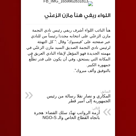
اللواء ريفي هنأ مازن الزعنّي
هنأ النائب اللواء أشرف ريفي رئيس نادي النجمة
مازن الزعنّي على انتخابه مجددا رئيساً من للنادي
عبر صفحته على “فيسبوك” وقال :” ‏كل التهنئة
لرئيس نادي النجمة الصديق السيد مازن الزعنّي في
مهمته الجديدة فهو المؤهل لإبقاء النادي العريق في
المكانة التي يستحق، وفي أن يكون على قدر تطلُّع
جمهوره الكبير.
بالتوفيق وألف مبروك”.
السابق:
المكاري و نصار نقلا رسالة من رئيس
الجمهورية إلى أمير قطر
التالي:
أزمة الرواتب تهدّد سلك القضاء: هجرة
باتجاه القطاع الخاص والـ NGO›S