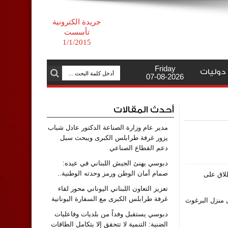
جريدة الكترونية
تأسست
1/1/2015
Friday
دوليات
07-08-2026
أحدث المقالات
مدير عام وزارة الصناعة الدكتور عادل شباب
يزور غرفة طرابلس الكبرى ويبحث سبل
دعم القطاع الصناعي
دبوسي يهنئ الجيش اللبناني في عيده:
صمام أمان الوطن ورمز وحدته الوطنية..
طلاق على
تعزيز التعاون اللبناني اليوناني محور لقاء
غرفة طرابلس الكبرى مع السفارة اليونانية
 منزل البرغوث
دبوسي يستقبل وفداً من بلديات وفاعليات
الضنية: التنمية لا تتحقق إلا بتكامل الطاقات