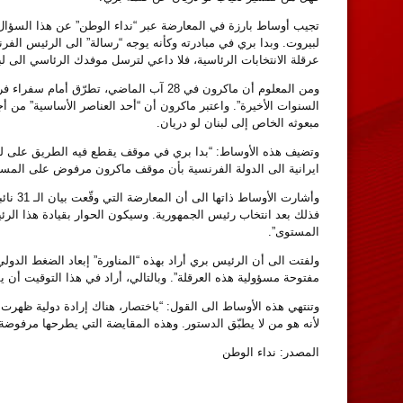
تجيب أوساط بارزة في المعارضة عبر “نداء الوطن” عن هذا السؤال، ب
لبيروت. وبدا بري في مبادرته وكأنه يوجه “رسالة” الى الرئيس الفر
عرقلة الانتخابات الرئاسية، فلا داعي لترسل موفدك الرئاسي الى لبن
ومن المعلوم أن ماكرون في 28 آب الماضي، 
السنوات الأخيرة”. واعتبر ماكرون أن “أحد العناصر الأساسية” من أج
مبعوثه الخاص إلى لبنان لو دريان.
وتضيف هذه الأوساط: “بدا بري في موقف يقطع فيه الطريق على لو در
ايرانية الى الدولة الفرنسية بأن موقف ماكرون مرفوض على المستو
وأشارت
فذلك بعد انتخاب رئيس الجمهورية. وسيكون الحوار بقيادة هذا الر
المستوى”.
ولفتت الى أن الرئيس بري أراد بهذه “المناورة” إبعاد الضغط الدولي
مفتوحة مسؤولية هذه العرقلة”. وبالتالي، أراد في هذا التوقيت أن ي
وتنتهي هذه الأوساط الى القول: “باختصار، هناك إرادة دولية ظهرت في
لأنه هو من لا يطبّق الدستور. وهذه المقايضة التي يطرحها مرفوضة،
المصدر: نداء الوطن