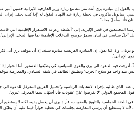
القول إن مبادرة بري أتت متزامنة مع زيارة وزير الخارجية الايرانية حسين أمير عبد
نسي إيمانويل ماكرون في لحظة زيارة عبد اللهيان ليقول له “إذا كنت تحمّل إيران ا
ان فأنا سأحلّ محله”.
تطرّق أمام سفراء فرنسا المجتمعين في قصر الإليزيه، إلى “أنشطة زعزعة الاستقرار الإقليمية التي قا
ل “حلّ سياسي في لبنان سيمرّ بتوضيح التدخلات الإقليمية بما فيها التدخل الإيراني”
يان. وإذا كنا نقول إن المبادرة الفرنسية مبادرة سيئة، إلا أن موقف بري أتى لكي
ى الإيراني”.
 الأوساط ذاتها الى أن المعارضة التي وقّعت بيان الـ 31 نائباً، أدرجت فيه الدعوة الى بري والقوى السياسية كي يطبّقوا الدستور. أما ا
ئيس ببند واحد هو سلاح “الحزب” وتطبيق الطائف في شقه السيادي، والمعارضة موحّد
 عنه، الذي طالبه بإجراء الانتخابات الرئاسية و”تحميل الفريق المعرقل للدعوة الى ج
قول للمجتمع الدولي “لا تفرضوا عليّ عقوبات فأنا أسهّل، بينما المعرقل غيري”.
 اللجنة الخماسية بالتلويح بالعقوبات، فأراد بري أن يغسل يديه، لكنه لا يستطيع أن 
 لأنه لا يستطيع أن يرشي المعارضة بجلسات كي تعطيه حواراً فيما عليه أن يطبّق ال