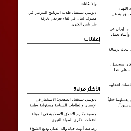
والامكانات..
 اللهيان
دبوسي يستقبل طلاب البرنامج التدريبي في
لمسؤولية عن
مصرف لبنان في لقاء تعريفي بغرفة
طرابلس الكبرى
مت بها إيران في
. وأشاد بعمل
إعلانات
 يبعث برسالة
لحوار إذا كان سيحصل،
ة على هذا
لسات انتخابية
الأكثر قراءة
دبوسي يستقبل الصفدي: الاستثمار في
يغسلهما فعلياً
دستور”.
الإنسان والطاقات الشبابية مسؤولية وطنية
جمعية مكارم الاخلاق الاسلامية في الميناء
احتفلت بذكرى المولد النبوي
رصاصة أنهت حياة والد الفنان وديع الشيخ؟