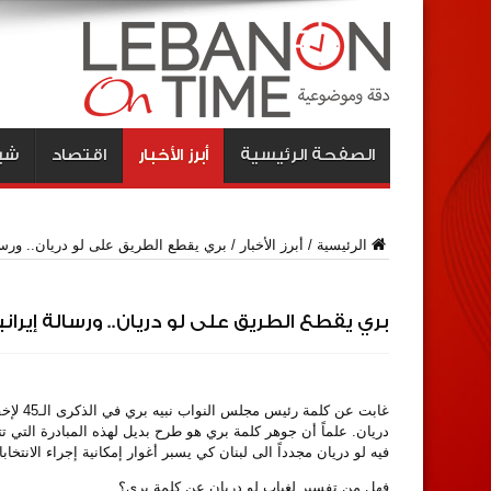
الصفحة الرئيسية
أبرز الأخبار
اقتصاد
شبا
الرئيسية
/
أبرز الأخبار
/
بري يقطع الطريق على لو دريان.. ورسال
بري يقطع الطريق على لو دريان.. ورسالة إيراني
غابت ع
دريان. علماً أن جوهر كلمة بري هو طرح بديل لهذه المبادرة التي تت
فيه لو دريان مجدداً الى لبنان كي يسبر أغوار إمكانية إجراء الانتخاب
فهل من تفسير لغياب لو دريان عن كلمة بري؟