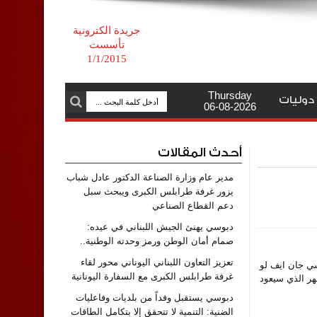
جريدة الكترونية
تأسست
1/1/2015
Thursday
دوليات
06-08-2026
أحدث المقالات
مدير عام وزارة الصناعة الدكتور عادل شباب
يزور غرفة طرابلس الكبرى ويبحث سبل
دعم القطاع الصناعي
دبوسي يهنئ الجيش اللبناني في عيده:
صمام أمان الوطن ورمز وحدته الوطنية..
تعزيز التعاون اللبناني اليوناني محور لقاء
وفد الرئاسي جان ايف لو
غرفة طرابلس الكبرى مع السفارة اليونانية
شهر الذي سيعود
دبوسي يستقبل وفداً من بلديات وفاعليات
الضنية: التنمية لا تتحقق إلا بتكامل الطاقات