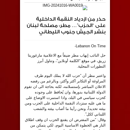
حذر من ازدياد النقمة الداخلية
على “الحزب”… مطر: مصلحة لبنان
بنشر الجيش جنوب الليطاني
Lebanon On Time-
حل النائب إيهاب مطر ضيفاً مع الاعلامية مارغوريتا
زريق، في موقع “الكلمة أونلاين”، وتناول أبرز
التطورات المحلية.
واعتبر مطر أن “حزب الله لا يملك اليوم طرف
المراوغة أو التكابر أكثر وأكثر، وبالرغم من رفضه
الاعلان المباشر بإستسلامه، لكنه بحاجة الى ان تقوم
الدولة اللبنانية بدورها، وان يُحافظ على وجوده
كحزب سياسي في البلد، واذا استمرت الاوضاع على
ما هي عليه ستزداد النقمة الداخلية على الحزب ومن
بيئته تحديداً، ونحن رأينا ما أصاب بيئته والشعب
اللبناني ككل”.
وقال: “من المفترض ان يقتنع الحزب ان وقف اطلاق
النار هي الخطوة الاساسية اليوم، لكي يتمكن من