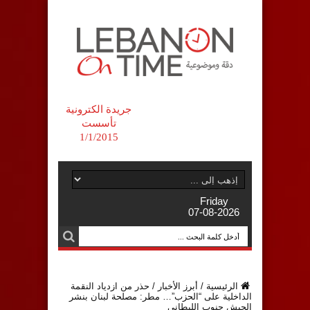
جريدة الكترونية
تأسست
1/1/2015
Friday
07-08-2026
الرئيسية
/
أبرز الأخبار
/
حذر من ازدياد النقمة
الداخلية على “الحزب”… مطر: مصلحة لبنان بنشر
الجيش جنوب الليطاني