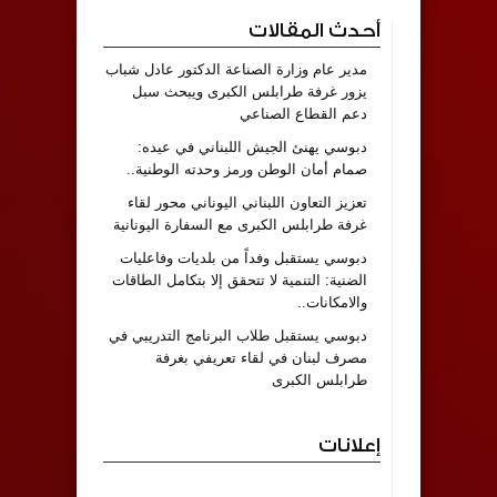
أحدث المقالات
مدير عام وزارة الصناعة الدكتور عادل شباب
يزور غرفة طرابلس الكبرى ويبحث سبل
دعم القطاع الصناعي
دبوسي يهنئ الجيش اللبناني في عيده:
صمام أمان الوطن ورمز وحدته الوطنية..
تعزيز التعاون اللبناني اليوناني محور لقاء
غرفة طرابلس الكبرى مع السفارة اليونانية
دبوسي يستقبل وفداً من بلديات وفاعليات
الضنية: التنمية لا تتحقق إلا بتكامل الطاقات
والامكانات..
دبوسي يستقبل طلاب البرنامج التدريبي في
مصرف لبنان في لقاء تعريفي بغرفة
طرابلس الكبرى
إعلانات