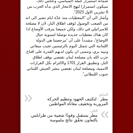
ضمانة استمرار عمله السياسي، وعكس ذلك،
سيكون استمرارا لنهج الانتحار الذي بدأه الحزب من
8 تشرين الاول 2023”.
وأشار الى أن “المعطيات منذ عدّة ايام تشير الى انه
من الصعب الوصول لوقف اطلاق النار، لان لا مصلحة
للاسرائيلي في ذلك، ولكن جميعنا يترقب الأوضاع اذا
كان هناك معطيات جديدة توصلنا لتسوية حيال
الاوضاع”، مشدداً على أن “مرجعيتنا هي الدولة
اللبنانية التي تتمثل اليوم بالرئيسين نجيب ميقاتي
ونبيه بري، ونتمنى ان يكون لديهم القدرة على اقناع
حزب الله بان مصلحة لبنان تقتضي بوقف اطلاق
النار، وتطبيق القرار 1701 والالتزام بكل القرارات
الاممية، ومصلحة لبنان تقتضي بنشر الجيش اللبناني
جنوب الليطاني”.
السابق:
مطر : لتكثيف الجهود وتنظيم الحركة
المرورية وتخفيف معاناة المواطنين
التالي:
مطر يستقبل وفودًا شعبية من طرابلس:
بالتعاون نحقّق نتائج ملموسة