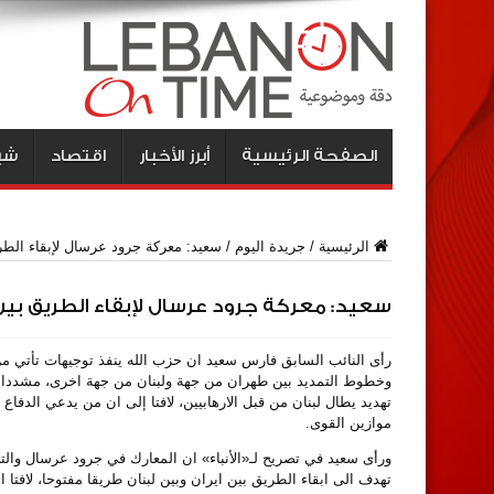
الصفحة الرئيسية
أبرز الأخبار
اقتصاد
شبا
الرئيسية
/
جريدة اليوم
/
سعيد: معركة جرود عرسال لإبقاء الطري
سعيد: معركة جرود عرسال لإبقاء الطريق بين إ
رأى النائب السابق فارس سعيد ان حزب الله ينفذ توجيهات تأتي من ق
وخطوط التمديد بين طهران من جهة ولبنان من جهة اخرى، مشددا عل
تهديد يطال لبنان من قبل الارهابيين، لافتا إلى ان من يدعي الد
موازين القوى.
ورأى سعيد في تصريح لـ«الأنباء» ان المعارك في جرود عرسال والتي
تهدف الى ابقاء الطريق بين ايران وبين لبنان طريقا مفتوحا، لافتا