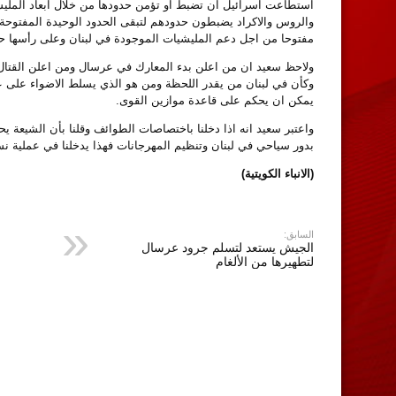
استطاعت اسرائيل ان تضبط او تؤمن حدودها من خلال ابعاد المليشيا
والروس والاكراد يضبطون حدودهم لتبقى الحدود الوحيدة المفتوحة مع
مفتوحا من اجل دعم المليشيات الموجودة في لبنان وعلى رأسها حز
ولاحظ سعيد ان من اعلن بدء المعارك في عرسال ومن اعلن القتال 
وكأن في لبنان من يقدر اللحظة ومن هو الذي يسلط الاضواء على ع
يمكن ان يحكم على قاعدة موازين القوى.
واعتبر سعيد انه اذا دخلنا باختصاصات الطوائف وقلنا بأن الشيعة ي
بدور سياحي في لبنان وتنظيم المهرجانات فهذا يدخلنا في عملية نس
(الانباء الكويتية)
السابق:
الجيش يستعد لتسلم جرود عرسال
لتطهيرها من الألغام