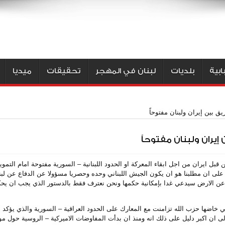
بية
بلديات
لبنان في المهجر
تحقيقات
ميديا
ق بين إيران ولبنان مفتوحاً
يران ولبنان مفتوحاً
بل ايران من اجل ابقاء المعركة او الحدود اللبنانية – السورية مفتوحة امام التمو
ى ان مطلبنا هو ان يكون الجيش اللبناني وحده وحصريا مسؤولا عن الدفاع عن لبنا
فاع عن الارض سيدعي غدا بإمكانية حكمها ونحن نعترف فقط بالدستور الذي يجب ان يح
 خاضها حزب الله تزامنت مع المعارك على الحدود العراقية – السورية والذي يؤكد 
 الى ان اكبر دليل على ذلك انه ومنذ ان بدأت المفاوضات الاميركية – الروسية حول 