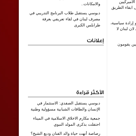
لاميركيين
والامكانات..
 ابقاء الطريق
دبوسي يستقبل طلاب البرنامج التدريبي في
مصرف لبنان في لقاء تعريفي بغرفة
إرادة سياسية،
طرابلس الكبرى
ن لبنان لا
إعلانات
يين يقومون
الأكثر قراءة
دبوسي يستقبل الصفدي: الاستثمار في
الإنسان والطاقات الشبابية مسؤولية وطنية
جمعية مكارم الاخلاق الاسلامية في الميناء
احتفلت بذكرى المولد النبوي
رصاصة أنهت حياة والد الفنان وديع الشيخ؟