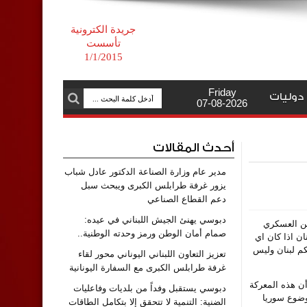
جريدة الكترونية
تأسست
1/1/2015
Friday
دوليات
07-08-2026
أحدث المقالات
مدير عام وزارة الصناعة الدكتور عادل شباب
يزور غرفة طرابلس الكبرى ويبحث سبل
دعم القطاع الصناعي
دبوسي يهنئ الجيش اللبناني في عيده:
ين العسكري
صمام أمان الوطن ورمز وحدته الوطنية..
ن اذا كان اي
كم لبنان وليس
تعزيز التعاون اللبناني اليوناني محور لقاء
غرفة طرابلس الكبرى مع السفارة اليونانية
أن هذه المعركة
دبوسي يستقبل وفداً من بلديات وفاعليات
موضوع سوريا
الضنية: التنمية لا تتحقق إلا بتكامل الطاقات