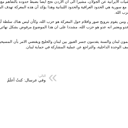
ت الايرانية عن الجولان، مشيرا الى ان الاردن نجح ايضا بضبط حدوده بالتفاهم مع ا
 سورية هي الحدود العراقية والحدود اللبنانية وهذا يؤكد أن هذه المعركة تهدف الى
ب الله.
ومن يقوم بترويج صور وافلام حول المعركة هو حزب الله، وكأن ليس هناك سلطة أو 
دو ويعتبر انه عدو هو حزب الله، مشددا على ان هذا الموضوع مرفوض بشكل نهائي لا
حمون لبنان والسنة يقدمون جسر العبور بين لبنان والخليج ويقتضي الامر بأن المسيح
ف الوحدة الداخلية، والتراجع عن عملية المشاركة في حماية لبنان.
التالي:
وفي عرسال: كنتُ أعلَمُ