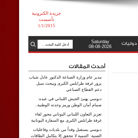
جريدة الكترونية
تأسست
1/1/2015
Saturday
دوليات
08-08-2026
أحدث المقالات
مدير عام وزارة الصناعة الدكتور عادل شباب
يزور غرفة طرابلس الكبرى ويبحث سبل
دعم القطاع الصناعي
دبوسي يهنئ الجيش اللبناني في عيده:
صمام أمان الوطن ورمز وحدته الوطنية..
تعزيز التعاون اللبناني اليوناني محور لقاء
غرفة طرابلس الكبرى مع السفارة اليونانية
دبوسي يستقبل وفداً من بلديات وفاعليات
الضنية: التنمية لا تتحقق إلا بتكامل الطاقات