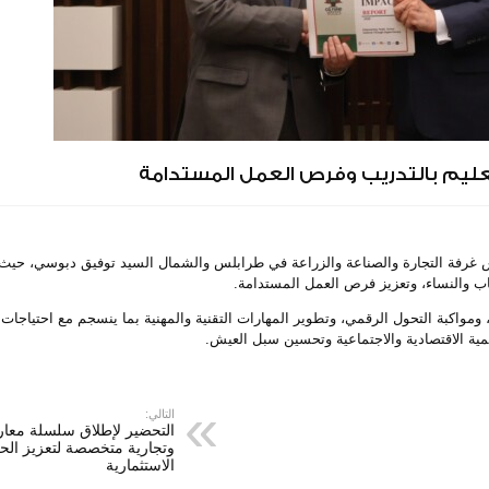
تعليم بالتدريب وفرص العمل المستدامة
 ماهر الحسامي، مدير البرامج في جمعية CG-Fund، رئيس غرفة التجارة والصناعة والزراعة في طرابلس والشمال السيد توفيق دبو
اب والنساء، وتعزيز فرص العمل المستدامة.
ومواكبة التحول الرقمي، وتطوير المهارات التقنية والمهنية بما ينسجم مع احتياجات ا
مية الاقتصادية والاجتماعية وتحسين سبل العيش.
التالي:
التحضير لإطلاق سلسلة معار
وتجارية متخصصة لتعزيز الح
الاستثمارية