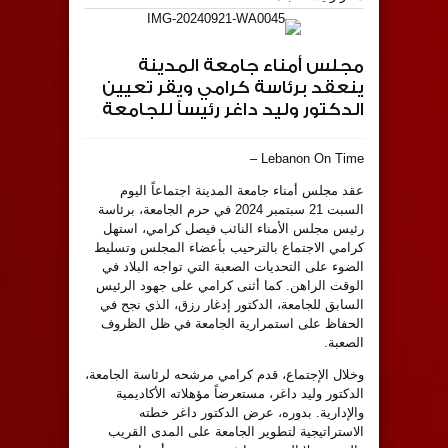
مجلس أمناء جامعة المدينة
ينعقد برئاسة كرامي ويقر تعيين
الدكتور وليد داغر رئيساً للجامعة
Lebanon On Time –
عقد مجلس أمناء جامعة المدينة اجتماعاً اليوم
السبت 21 سبتمبر 2024 في حرم الجامعة، برئاسة
رئيس مجلس الأمناء النائب فيصل كرامي، استهل
كرامي الاجتماع بالترحيب بأعضاء المجلس وتسليط
الضوء على التحديات الصعبة التي تواجه البلاد في
الوقت الراهن. كما أثنى كرامي على جهود الرئيس
السابق للجامعة، الدكتور إدغار رزق، الذي نجح في
الحفاظ على استمرارية الجامعة في ظل الظروف
الصعبة.
وخلال الإجتماع، قدم كرامي مرشحه لرئاسة الجامعة،
الدكتور وليد داغر، مستعرضاً مؤهلاته الأكاديمية
والإدارية. بدوره، عرض الدكتور داغر خطته
الاستراتيجية لتطوير الجامعة على المدى القريب