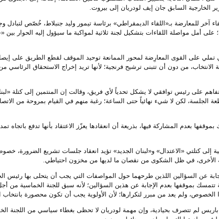
ر الخارجية السابق جان إيف لودريان إلى بيروت.
ء آخر للمعارضة بـ«اللقاء الديمقراطي» برئاسة تيمور وليد جنبلاط، خُصّص لتبادل و
 على أمل مواصلة اللقاءات بتشكيل لجنة ثلاثية لمواكبة ما سيؤول إليه الحوار بين «
تي تملي على القوى المعارِضة لمحور الممانعة توحيد الموقف لقطع الطريق على إيص
ة الانتخاب، من دون أن تتبنى ترشيح فرنجية؛ لأنها تريد إخراج الاستحقاق الرئاسي من
فاهم على رئيس توافقي لا يشكل تحدياً لأي فريق، وقالت إن المنتمين إلى كتلة «لبنا
ة الجلسة، لكن لا شيء نهائياً حتى الساعة؛ رغبة منهم في القيام بمروحة من الاتصالا
فها بعدم المشاركة فيها، بذريعة أن انعقادها يعزّز الاعتقاد بأنها تدفع باتجاه تم
نتمية إلى كتلتي «الاعتدال» و«لبنان الجديد» تؤيد انعقاد جلسات تشريع الضرورة، خصوصاً
ية الأخرى، في ظل الشكوى من نقصان ما لديها من مخزون احتياطي.
جابة عن السؤالين اللذين طرحهما حول المواصفات التي يجب أن يتحلى بها رئيس الجم
ضة تتمسك بموقفها بعدم الإجابة عن هذين السؤالين؛ لأنه سبق للجنة الخماسية من أجل
 الخصوص، ولم يعد من مبرر لتكرارها؛ لأن الأولوية يجب أن تكون محصورة بانتخاب 
اريس لم تتصرف بحيادية، وإن مهمة لودريان لا تحظى بغطاء سياسي من اللجنة الخما