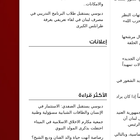
والامكانات..
دبوسي يستقبل طلاب البرنامج التدريبي في
جهات النظر
مصرف لبنان في لقاء تعريفي بغرفة
حزب الله»
طرابلس الكبرى
ال مرشحها
إعلانات
 الحلقة
ن الجديد»
ت تمهيداً
ديد الشغور في
الأكثر قراءة
 إذا كان يراد
دبوسي يستقبل الصفدي: الاستثمار في
هورية العتيد
الإنسان والطاقات الشبابية مسؤولية وطنية
 لبنان أن
جمعية مكارم الاخلاق الاسلامية في الميناء
الرئيس.
احتفلت بذكرى المولد النبوي
سية، وبالتالي
رصاصة أنهت حياة والد الفنان وديع الشيخ؟