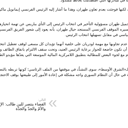
نسا في مبادرتها التي اصطدمت بحائط مسدود.
لكنها فوجئت بعدم تعاون طهران، وهذا ما أشار إليه الرئيس الفرنسي إيمانويل ماكرو
يل طهران مسؤولية التأخير في انتخاب الرئيس إلى النأي بباريس عن تهمة انحيازه
سيره الموقف الفرنسي المستجد حيال طهران، بأنه يعود إلى شعور الفريق الفرنسي ب
لسياسي في مقابل تسهيلها انتخاب الرئيس.
ى عدم تجاوبها مع مهمة لودريان على خلفية أنهما تؤيدان كل مسعى لوقف تعطيل انت
ب أن تكون خاضعة للحوار برعاية الرئيس العتيد، وتحت سقف الالتزام باتفاق الطائف 
 مع لجوء البعض للمطالبة بتطبيق اللامركزية المالية الموسعة التي يعدّها مؤيدو الطا
 لـ«الشرق الأوسط»، سوى التشدُّد في موقفها من الملف الرئاسي؛ كونها تربطه بالت
ية في حال أن النظام السوري واجه مشكلة في إعادة الأمور إلى طبيعتها بوقف الاحتجا
التالي:
القضاء ينتصر للين طالب: الإ
والأمّ والجدّ والجدّة