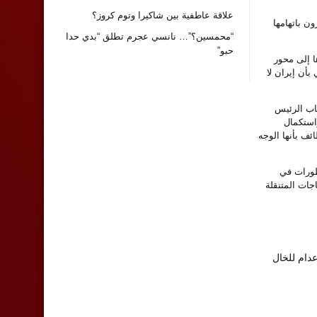
علاقة عاطفية بين شاكيرا وتوم كروز؟
ن باتهامها
“محمسين؟”… نانسي عجرم تطلق “بدي حدا
حبو”
ا إلى محور
أن إيران لا
خاب الرئيس
واستكمال
ئف بأنها الوجه
طورات في
جات المتنقلة
عدام للخال