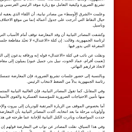
تشريع الضرورة وكيفية التعامل مع زيارة موفد الرئيس الفرنسي وزي
وعلمت «الشرق الأوسط» من مصادر نيابية، أن اللقاء الذي يعقبه لقا
حيال النقاط التي أُدرجت على جدول أعماله إنما من موقع الاختلاف؛
وباسيل.
وكشفت المصادر النيابية أن وفد المعارضة توقف أمام الأسباب ال
لرئاسة الجمهورية، وقالت: إن كتلة «الاعتدال» لا تحبّذ مقاطعة جلس
المفرغة التي يدور فيها.
ونقلت عن نائب في كتلة «الاعتدال» قوله إنه ورفاقه يدعون إلى الت
(نعمت أفرام، عماد الحوت، نبيل بدر، جميل عبود) يميلون إلى مقاطع
لاتخاذ قرارهم النهائي.
وبالنسبة إلى حضور جلسات تشريع الضرورة، فإن المعارضة تتمسك بموق
رئاسة الجمهورية بدلاً من الضغط لانتخاب الرئيس.
وفي المقابل، كما تقول المصادر النيابية، فإن الغالبية النيابية الم
منها تأمين الاحتياجات الضرورية للمؤسسة العسكرية والقوى الأمن
أما بخصوص الموقف من الزيارة المرتقبة للودريان إلى بيروت والإ
وأولويات مرحلة ما بعد انتخابه، أكدت المصادر النيابية بأن المعار
حددت المواصفات وبادرت الكتل النيابية للإجابة عما طرحته في هذا
وفي هذا السياق، نقلت المصادر عن نواب في المعارضة قولهم إن ب