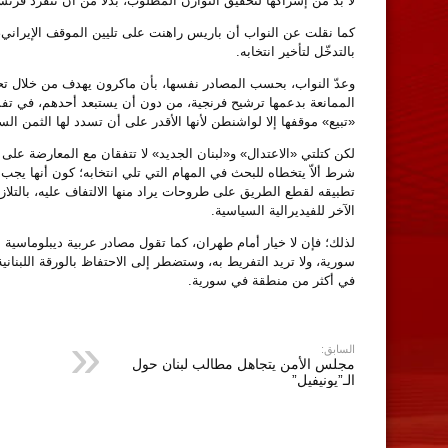
لا بد من إشراكها لتحقيق التوازن المطلوب، بدلاً من أن تتفرد فر
كما نقلت عن النواب أن باريس راهنت على تليين الموقف الإيراني، 
بالتدخّل لتأخير انتخابه.
وعدّ النواب، بحسب المصادر نفسها، بأن ماكرون يهدف من خلال تحم
الممانعة بدعمها ترشيح فرنجية، من دون أن يستبعد أحدهم، في تف
«تبيع» موقفها إلا لواشنطن لأنها الأقدر على أن تسدد لها الثمن ا
لكن كتلتي «الاعتدال» و«لبنان الجديد» لا تتفقان مع المعارضة عل
شرط ألاّ يتخطاه للبحث في المهام التي تلي انتخابه؛ كون أنها يج
تطبيقه لقطع الطريق على طروحات يراد منها الالتفاف عليه، بالتلازم
الآخر للفيديرالية السياسية.
لذلك؛ فإن لا خيار أمام طهران، كما تقول مصادر عربية ديبلوماسية
سورية، ولا تريد التفريط به، وستضطر إلى الاحتفاظ بالورقة اللبنان
في أكثر من منطقة في سورية.
السابق:
مجلس الأمن يتجاهل مطالب لبنان حول
الـ”يونيفيل”