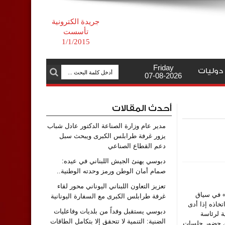
جريدة الكترونية
تأسست
1/1/2015
Friday
دوليات
07-08-2026
أحدث المقالات
مدير عام وزارة الصناعة الدكتور عادل شباب
يزور غرفة طرابلس الكبرى ويبحث سبل
دعم القطاع الصناعي
دبوسي يهنئ الجيش اللبناني في عيده:
صمام أمان الوطن ورمز وحدته الوطنية..
تعزيز التعاون اللبناني اليوناني محور لقاء
د» في سياق
غرفة طرابلس الكبرى مع السفارة اليونانية
خاذه إذا أدى
دبوسي يستقبل وفداً من بلديات وفاعليات
ة لرئاسة
الضنية: التنمية لا تتحقق إلا بتكامل الطاقات
 من حضور جلسات