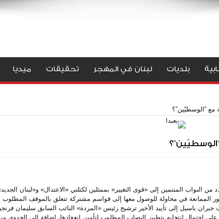
بية
بلديات
لبنان في المهجر
تحقيقات
ميديا
مع “الوسطيّين”؟
لوسطيّين”؟
د من النواب المنتمين إلى «قوى التغيير» بممثلين لكتلتي «الاعتدال» و«لبنان الجدي
محور الممانعة في محاولة للوصول معها إلى قواسم مشتركة تتعلق بالموقف المطلوب ات
ئب جبران باسيل إلى تأييد الأخير ترشيح رئيس «المردة» النائب السابق سليمان فرنجي
على احتمال انتخابه بتطيير النصاب المطلوب لتأمين انعقادها، إضافة إلى الجدوى