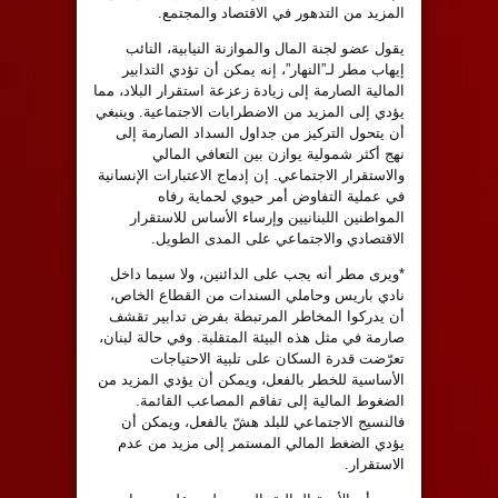
المزيد من التدهور في الاقتصاد والمجتمع.
‏يقول عضو لجنة المال والموازنة النيابية، النائب
إيهاب مطر لـ”النهار”، إنه يمكن أن تؤدي التدابير
المالية الصارمة إلى زيادة زعزعة استقرار البلاد، مما
يؤدي إلى المزيد من الاضطرابات الاجتماعية. وينبغي
أن يتحول التركيز من جداول السداد الصارمة إلى
نهج أكثر شمولية يوازن بين التعافي المالي
والاستقرار الاجتماعي. إن إدماج الاعتبارات الإنسانية
في عملية التفاوض أمر حيوي لحماية رفاه
المواطنين اللبنانيين وإرساء الأساس للاستقرار
الاقتصادي والاجتماعي على المدى الطويل.
*ويرى مطر أنه يجب على الدائنين، ولا سيما داخل
نادي باريس وحاملي السندات من القطاع الخاص،
أن يدركوا المخاطر المرتبطة بفرض تدابير تقشف
صارمة في مثل هذه البيئة المتقلبة. وفي حالة لبنان،
تعرّضت قدرة السكان على تلبية الاحتياجات
الأساسية للخطر بالفعل، ويمكن أن يؤدي المزيد من
الضغوط المالية إلى تفاقم المصاعب القائمة.
فالنسيج الاجتماعي للبلد هشّ بالفعل، ويمكن أن
يؤدي الضغط المالي المستمر إلى مزيد من عدم
الاستقرار.