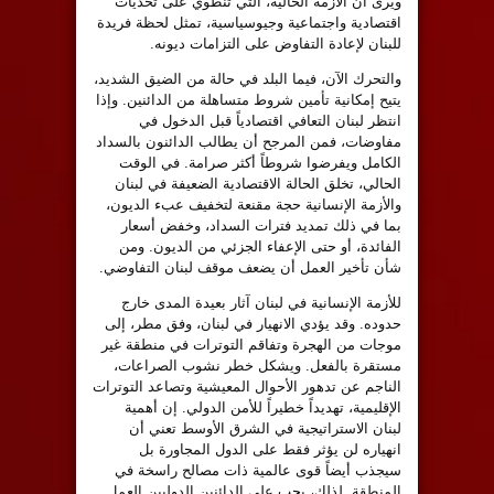
‏ويرى أن الأزمة الحالية، التي تنطوي على تحديات
اقتصادية واجتماعية وجيوسياسية، تمثل لحظة فريدة
للبنان لإعادة التفاوض على التزامات ديونه.
والتحرك الآن، فيما البلد في حالة من الضيق الشديد،
يتيح إمكانية تأمين شروط متساهلة من الدائنين. وإذا
انتظر لبنان التعافي اقتصادياً قبل الدخول في
مفاوضات، فمن المرجح أن يطالب الدائنون بالسداد
الكامل ويفرضوا شروطاً أكثر صرامة. في الوقت
الحالي، تخلق الحالة الاقتصادية الضعيفة في لبنان
والأزمة الإنسانية حجة مقنعة لتخفيف عبء الديون،
بما في ذلك تمديد فترات السداد، وخفض أسعار
الفائدة، أو حتى الإعفاء الجزئي من الديون. ومن
شأن تأخير العمل أن يضعف موقف لبنان التفاوضي.
‏للأزمة الإنسانية في لبنان آثار بعيدة المدى خارج
حدوده. وقد يؤدي الانهيار في لبنان، وفق مطر، إلى
موجات من الهجرة وتفاقم التوترات في منطقة غير
مستقرة بالفعل. ويشكل خطر نشوب الصراعات،
الناجم عن تدهور الأحوال المعيشية وتصاعد التوترات
الإقليمية، تهديداً خطيراً للأمن الدولي. إن أهمية
لبنان الاستراتيجية في الشرق الأوسط تعني أن
انهياره لن يؤثر فقط على الدول المجاورة بل
سيجذب أيضاً قوى عالمية ذات مصالح راسخة في
المنطقة. لذلك، يجب على الدائنين الدوليين العمل