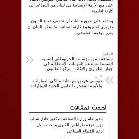
على منع الأزمة الإنسانية في لبنان من التصاعد إلى
كارثة إقليمية.
‏ويشدد على ضرورة إثبات أن تخفيف عبء الديون
ضروري لمنع وقوع كارثة إنسانية، ما يمكن للبنان أن
يعزز موقفه التفاوضي.
السابق:
مساهمة من مؤسسة الخربوطلي للتنمية
المستدامة لدعم المهمات الإسعافية في
جهاز الطوارئ والإغاثة- مركز القلمون
التالي:
دبوسي عرض مع نقابة مالكي العقارات
والأبنية المؤجرة القانون الجديد للإيجارات
أحدث المقالات
مدير عام وزارة الصناعة الدكتور عادل شباب
يزور غرفة طرابلس الكبرى ويبحث سبل
دعم القطاع الصناعي