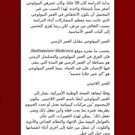
بداية الدراسة كان 58 عامًا، وكان عمرهن البيولوجي
أصغر سناً باستثناء واحدة، لهذا السبب من غير
المحتمل أن يكون الانخفاض في العمر البيولوجي
الذي عانت منه معظم المشاركات أثناء الدراسة
بسبب التعافي من مرض، لكن ربما يُعزى التحسن
إلى آليات العمر الأساسية.
العمر البيولوجي مقابل العمر الزمني
بحسب ما نشره موقع Northwestern Medicince،
فإن الفرق في العمر البيولوجي والتسلسل الزمني
هو ببساطة أن العمر الزمني هو المدة التي يبقى
فيها الإنسان على قيد الحياة، بينما العمر البيولوجي
هو “كم عمر خلايا جسمه”.
العمر اللاجيني
وفقًا لمعاهد الصحة الوطنية الأميركية، يشار إلى
العمر البيولوجي أيضًا باسم العمر اللاجيني. يتكون
الإبيجينوم “من مركبات كيميائية تعدل أو تحدد الجينوم
بطريقة تخبره بما يجب فعله وأين تفعل ذلك ومتى
تفعل ذلك”. يمكن لهذه التغييرات، التي تتأثر
بالعوامل البيئية مثل الإجهاد والنظام الغذائي والأدوية
والتلوث، أن تنتقل من خلية إلى أخرى أثناء انقسامها
ومن جيل إلى جيل.