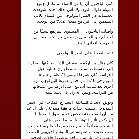
كتب الباحثون أن أيا من النساء لم تكمل جميع
المهام طوال اليوم، ولا بأس بذلك، حيث شوهدت
تحسينات في العمر البيولوجي بين النساء اللائي
انضممن إلى البرنامج بمعدل 82% من الوقت.
وأضاف الباحثون أن المستوى المرتفع نسبيًا من
الالتزام بين المرضى يرجع في جزء كبير منه إلى
التدريب الغذائي المقدم.
تأثير الضغط على العمر البيولوجي
كان هناك مشاركة سابعة في الدراسة لكنها اضطرت
إلى الانسحاب بسبب حالة طوارئ عائلية. قبل
الدراسة، كان عمرها الزمني 71 عامًا وعمرها
البيولوجي 57.6. تم اختبار عمرها البيولوجي مرة
أخرى بعد ثمانية أسابيع، على الرغم من انسحابها
من الدراسة، وتبين أنه زاد إلى 61.6 سنة.
وتوثق الابحاث السابقة “التسارع المفاجئ في العمر
البيولوجي بسبب أحداث مرهقة متنوعة”، على الرغم
من أن الشيخوخة تنعكس عندما يزول الضغط، لكن
أن يكون تأثير التوتر، بالنسبة للبعض، على
الشيخوخة دائماً وليس مجرد مرحلة عابرة، فبحسب
بحث حديث تم تقديمه في المؤتمر الأوروبي للطب
النفسي في باريس، يواجه مرضى الحالات الصحية