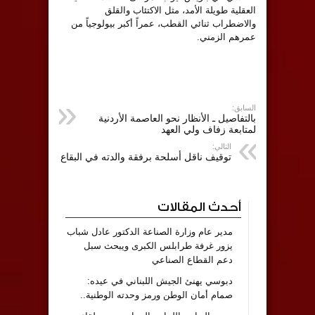
العقلية طويلة الأمد، مثل الاكتئاب والقلق
والاضطراب ثنائي القطب، عمراً أكبر بيولوجياً من
عمرهم الزمني.
السابق:
بالتفاصيل ـ الأنظار نحو العاصمة الأردنية
لمتابعة زفاف ولي العهد
التالي:
توقيف ناقل أسلحة برفقة والدته في البقاع
أحدث المقالات
مدير عام وزارة الصناعة الدكتور عادل شباب
يزور غرفة طرابلس الكبرى ويبحث سبل
دعم القطاع الصناعي
دبوسي يهنئ الجيش اللبناني في عيده:
صمام أمان الوطن ورمز وحدته الوطنية..