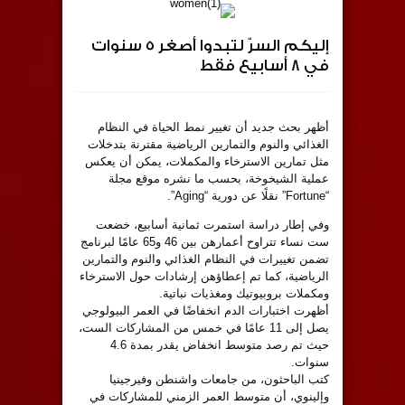
إليكم السرّ لتبدوا أصغر 5 سنوات
في 8 أسابيع فقط
أظهر بحث جديد أن تغيير نمط الحياة في النظام
الغذائي والنوم والتمارين الرياضية مقترنة بتدخلات
مثل تمارين الاسترخاء والمكملات، يمكن أن يعكس
عملية الشيخوخة، بحسب ما نشره موقع مجلة
“Fortune” نقلًا عن دورية “Aging”.
وفي إطار دراسة استمرت ثمانية أسابيع، خضعت
ست نساء تتراوح أعمارهن بين 46 و65 عامًا لبرنامج
تضمن تغييرات في النظام الغذائي والنوم والتمارين
الرياضية، كما تم إعطاؤهن إرشادات حول الاسترخاء
ومكملات بروبيوتيك ومغذيات نباتية.
أظهرت اختبارات الدم انخفاضًا في العمر البيولوجي
يصل إلى 11 عامًا في خمس من المشاركات الست،
حيث تم رصد متوسط انخفاض يقدر بمدة 4.6
سنوات.
كتب الباحثون، من جامعات واشنطن وفيرجينيا
وإلينوي، أن متوسط العمر الزمني للمشاركات في