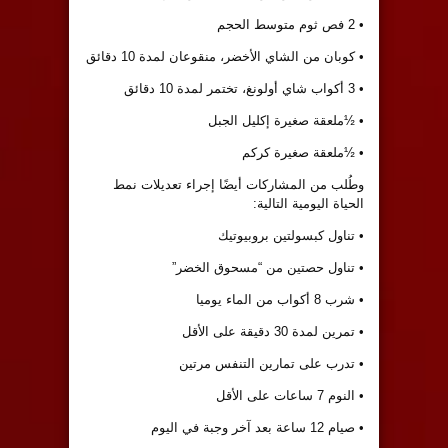
• 2 فص ثوم متوسط الحجم
• كوبان من الشاي الأخضر، منقوعان لمدة 10 دقائق
• 3 أكواب شاي أولونغ، تختمر لمدة 10 دقائق
• ½ملعقة صغيرة إكليل الجبل
• ½ملعقة صغيرة كركم
وطُلب من المشاركات أيضًا إجراء تعديلات نمط
الحياة اليومية التالية:
• تناول كبسولتين بروبيوتيك
• تناول حصتين من “مسحوق الخضر”
• شرب 8 أكواب من الماء يوميا
• تمرين لمدة 30 دقيقة على الأقل
• تدرب على تمارين التنفس مرتين
• النوم 7 ساعات على الأقل
• صيام 12 ساعة بعد آخر وجبة في اليوم