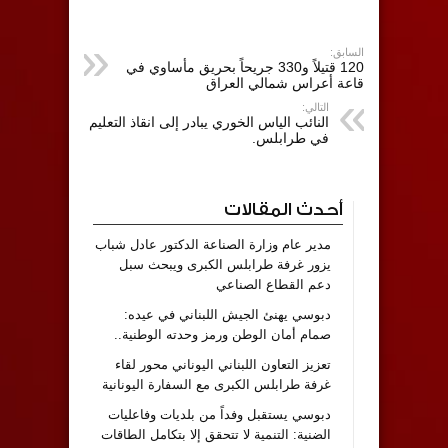
السابق:
120 قتيلاً و330 جريحاً بحريق مأساوي في
قاعة أعراس شمالي العراق
التالي:
النائب الياس الخوري يبادر إلى انقاذ التعليم
في طرابلس.
أحدث المقالات
مدير عام وزارة الصناعة الدكتور عادل شباب
يزور غرفة طرابلس الكبرى ويبحث سبل
دعم القطاع الصناعي
دبوسي يهنئ الجيش اللبناني في عيده:
صمام أمان الوطن ورمز وحدته الوطنية..
تعزيز التعاون اللبناني اليوناني محور لقاء
غرفة طرابلس الكبرى مع السفارة اليونانية
دبوسي يستقبل وفداً من بلديات وفاعليات
الضنية: التنمية لا تتحقق إلا بتكامل الطاقات