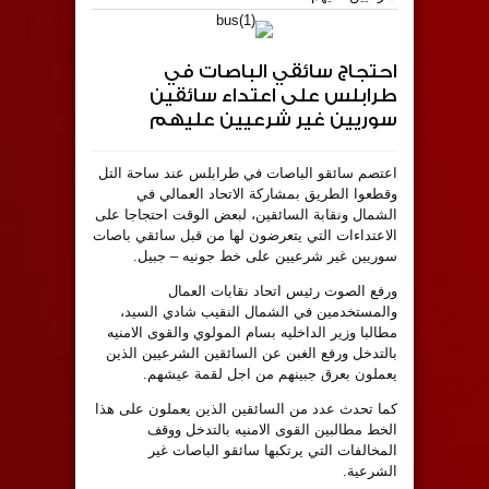
احتجاج سائقي الباصات في
طرابلس على اعتداء سائقين
سوريين غير شرعيين عليهم
اعتصم سائقو الباصات في طرابلس عند ساحة التل
وقطعوا الطريق بمشاركة الاتحاد العمالي في
الشمال ونقابة السائقين، لبعض الوقت احتجاجا على
الاعتداءات التي يتعرضون لها من قبل سائقي باصات
سوريين غير شرعيين على خط جونيه – جبيل.
ورفع الصوت رئيس اتحاد نقابات العمال
والمستخدمين في الشمال النقيب شادي السيد،
مطالبا وزير الداخليه بسام المولوي والقوى الامنيه
بالتدخل ورفع الغبن عن السائقين الشرعيين الذين
يعملون بعرق جبينهم من اجل لقمة عيشهم.
كما تحدث عدد من السائقين الذين يعملون على هذا
الخط مطالبين القوى الامنيه بالتدخل ووقف
المخالفات التي يرتكبها سائقو الباصات غير
الشرعية.