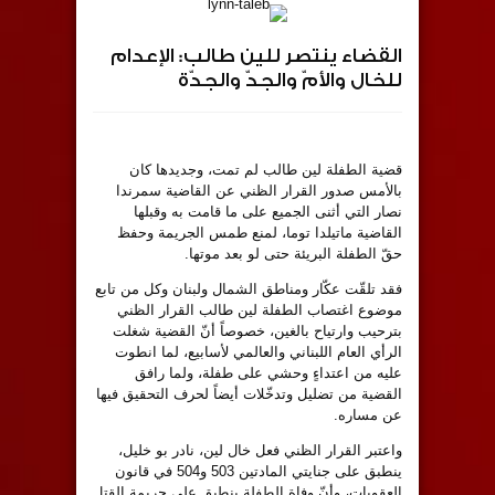
القضاء ينتصر للين طالب: الإعدام
للخال والأمّ والجدّ والجدّة
قضية الطفلة لين طالب لم تمت، وجديدها كان
بالأمس صدور القرار الظني عن القاضية سمرندا
نصار التي أثنى الجميع على ما قامت به وقبلها
القاضية ماتيلدا توما، لمنع طمس الجريمة وحفظ
حقّ الطفلة البريئة حتى لو بعد موتها.
فقد تلقّت عكّار ومناطق الشمال ولبنان وكل من تابع
موضوع اغتصاب الطفلة لين طالب القرار الظني
بترحيب وارتياح بالغين، خصوصاً أنّ القضية شغلت
الرأي العام اللبناني والعالمي لأسابيع، لما انطوت
عليه من اعتداءٍ وحشي على طفلة، ولما رافق
القضية من تضليل وتدخّلات أيضاً لحرف التحقيق فيها
عن مساره.
واعتبر القرار الظني فعل خال لين، نادر بو خليل،
ينطبق على جنايتي المادتين 503 و504 في قانون
العقوبات، وأنّ وفاة الطفلة ينطبق على جريمة القتل