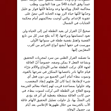
عمداً وفق المادة 549 من هذا القانون، وطلب
محاكمة الخال ووالدتها وعد وجدّها لأمّها فواز بو خليل
وجدّتها لأمّها حياة الرز بهذه الجناية التي تنصّ على
عقوبة الإعدام، والتي أوجبت محاكمتهم أمام محكمة
الجنايات في الشمال.
صحيحٌ أنّ القرار لن يعيد الطفلة لين إلى الحياة ولن
تعود ابتسامتها وبراءتها، إلا أنه يثلج صدر كل من تابع
القضية واهتمّ بقضية طفلة في سنواتها الأولى
مورست في حقها أبشع أنواع الجرائم من أقرب
المقرّبين إليها.
ما تضمّنه القرار الظني من سرد لمجريات التحقيق
وبشاعة الفعل لا يمكن وصفه، خصوصاً أنّ العائلة
لجهة الأمّ، تركت الطفلة تعاني الأوجاع والآلام جرّاء
قيام خالها نادر باغتصابها المتكرّر في شرجها بالقوة،
وتموت ببطء أمام أعين الجميع من دون فعل أي
شيء لإنقاذها، إنما كان كلّ همّهم إنقاذ المغتصب،
وقد حاولوا بمساعدة قريب لهم إخفاء معالم الجريمة
ومنع العلاج عن الطفلة التي تُركت لتموت ببطء، في
حين كانت العائلة منشغلة بتغطية أي أثر قد يؤدي
إلى الشكّ بها، بل حاولت تضليل التحقيق لاتّهام عائلة
الأب بالجريمة من خلال ظهورها الإعلامي بعد أيام
من حصول الوفاة.