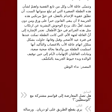
وتتمنّى عائلة الأب وكل من تابع القضية واهتمّ لشأن
هذه الطفلة الصغيرة التي لم تبلغ سنواتها الست، أن
تطبّق عقوبة الإعدام بالفعل، في حقّ مرتكبي هذه
الجريمة لا أن يبقى القانون حبراً على ورق ومن دون
تنفيذ، لعلّ ذلك يردع الوحوش البشرية عن ارتكاب
مثل هذه الجرائم في حقّ الأطفال. تجدر الإشارة إلى
أنّ العائلة لجهة الأم، التي كانت الطفلة تمكث عندها
في فترة عيد الأضحى وقبل وفاتها، حاولت بشكل
متكرّر اتهام عائلة الأب بالاغتصاب والتأكيد أنها
استلمت الطفلة من والدها بحالة صحية صعبة،
وتبادلت العائلتان الإتهامات لأيام إلى حين توقيف
الوالدة وبدء خيوط الجريمة بالتكشّف.
المصدر: نداء الوطن
السابق:
هل تصل المعارضة إلى قواسم مشتركة مع
“الوسطيّين”؟
التالي:
بري يقطع الطريق على لو دريان.. ورسالة