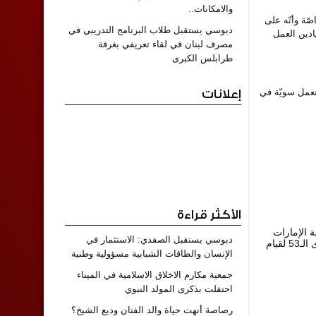
والامكانات..
صّة وأنّه على
دبوسي يستقبل طلاب البرنامج التدريبي في
ادين العمل
مصرف لبنان في لقاء تعريفي بغرفة
طرابلس الكبرى
نعمل سويّة في
إعلانات
الأكثر قراءة
مطر : نشارك الأخوة في دولة ‎الإمارات
دبوسي يستقبل الصفدي: الاستثمار في
العربية المتحدة فرحة الذكرى الـ53 لقيام
الإنسان والطاقات الشبابية مسؤولية وطنية
جمعية مكارم الاخلاق الاسلامية في الميناء
احتفلت بذكرى المولد النبوي
رصاصة أنهت حياة والد الفنان وديع الشيخ؟