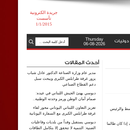
جريدة الكترونية
تأسست
1/1/2015
Thursday
دوليات
06-08-2026
أحدث المقالات
مدير عام وزارة الصناعة الدكتور عادل شباب
يزور غرفة طرابلس الكبرى ويبحث سبل
دعم القطاع الصناعي
دبوسي يهنئ الجيش اللبناني في عيده:
صمام أمان الوطن ورمز وحدته الوطنية..
تعزيز التعاون اللبناني اليوناني محور لقاء
سط والرئيس
غرفة طرابلس الكبرى مع السفارة اليونانية
دبوسي يستقبل وفداً من بلديات وفاعليات
إذا كان طالما
الضنية: التنمية لا تتحقق إلا بتكامل الطاقات