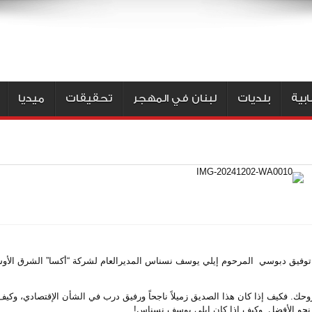
بية
بلديات
لبنان في المهجر
تحقيقات
ميديا
 توفيق دبوسي المرحوم إيلي يوسف نسناس المديرالعام لشركة “أكسا” الشرق الأو
حك. فكيف إذا كان هذا الصديق زميلاً ناجحاً ورفيق درب في الشأن الإقتصادي، وكيف 
ة نحو الأفضل..وكيف إذا كان إيلي يوسف نسناس!