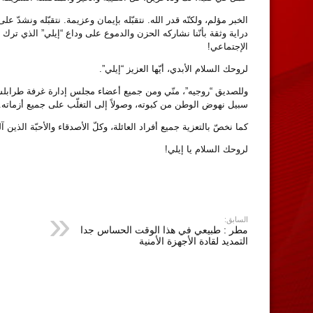
الخبر مؤلم، ولكنّه قدر الله. نتقبّله بإيمان وعزيمة. نتقبّله ونشدّ 
دراية وثقة بأنّنا نشاركه الحزن والدموع على وداع “إيلي” الذي ترك
الإجتماعي!
لروحك السلام الأبدي، أيّها العزيز “إيلي”.
وللصديق “روجيه”، منّي ومن جميع أعضاء مجلس إدارة غرفة طرابلس ال
سبيل نهوض الوطن من كبوته، وصولاً إلى التغلّب على جميع أزماته.
كما نخصّ بالتعزية جميع أفراد العائلة، وكلّ الأصدقاء والأحبّة الذين
لروحك السلام يا إيلي!
السابق:
مطر : طبيعي في هذا الوقت الحساس جدا
التمديد لقادة الأجهزة الأمنية