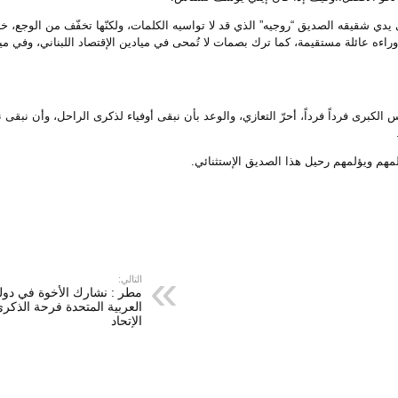
على يدي شقيقه الصديق “روجيه” الذي قد لا تواسيه الكلمات، ولكنّها تخفّف من الوجع، خا
 وراءه عائلة مستقيمة، كما ترك بصمات لا تُمحى في ميادين الإقتصاد اللبناني، وفي مي
كبرى فرداً فرداً، أحرّ التعازي، والوعد بأن نبقى أوفياء لذكرى الراحل، وأن نبقى 
 آلمهم ويؤلمهم رحيل هذا الصديق الإستثنائي.
التالي:
الإتحاد