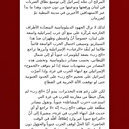
المرجّح أن تتجّه إسرائيل إلى توسيع نطاق الضربات
في لبنان ورقعتها ونوعيتها من دون حدود، وهذا ما بدأ
عبر الاستهدافين الأخيرين في مدينة النبطية ثمّ
كفررمان.
لذلك لا تزال الجهود الديبلوماسية المتعدّدة الأطراف
الخارجية مُركّزة على منع أي حرب إسرائيلية واسعة
على لبنان، خصوصاً أنّ واشنطن وطهران ضدّ هذا
السيناريو. وسيبقى احتمال الحرب الواسعة قائماً
طالما لم تُنفّذ «الرغبات» الإسرائيلية وأبرزها تراجع
«الح.زب» بضعة كيلومترات جنوباً أو إلى شمال
الليطاني، بحسب مصادر ديبلوماسية. وتخشى هذه
المصادر من مشهديات سيئة إذا لم يتوقف «الجموح»
الإسرائيلي مع انتهاء الحرب في غزة، وإذا أصرّت
إسرائيل على تحجيم «الح.زب» على الحدود الجنوبية
حتى لو توقفت الآلة الحربية في القطاع.
لكن على رغم هذه التحذيرات، يبدو أنّ «الح.زب» لم
يعدّل خيطاً من مقاربته للحرب في غزة التي
استدعت «حرب المشاغلة» جنوباً. وتقول مصادر
مطّلعة على موقف «الح.زب» إنّه «لا تراجع أو أي
حديث قبل انتهاء الحرب في غزة»، مشيرةً إلى أنّ
«التراجع جنوباً غير وارد إطلاقاً، أقلّه في الوقت
الحاضر». أمّا الحلّ لوقف الحرب جنوباً والحؤول دون