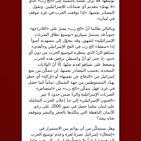
توسُّعها، فلا يزال نفسه بالنسبة إلى «الح.زب» الذي
«لا يهتمّ» بتقديم أي ضمانات للإسرائيليين. وتقول
المصادر نفسها: «إذا توقفت الحرب في غزة تتوقف
في لبنان».
وبالتالي طالما أنّ «الح.زب» مصرّ على «اللاتراجع»
جنوباً قد يستمرّ سيناريو «توسيع نطاق الضربات
الإسرائيلية» لشهور، وقد يتحوّل إلى مشهدية أسوأ
إذا «سقط» الح.زب في الفخ الإسرائيلي و»أهدى»
نتنياهو الردّ الذي ينتظره لتوسيع الحرب من دون أي
حدود. إذ حتى لو أنّ واشنطن ترفض هذه الحرب
وتضغط على نتنياهو لعدم شنّها، إلّا أنّ الولايات
المتحدة، بحسب المصادر نفسها، لن تتمكّن من منع
إسرائيل من «الدفاع عن نفسها» أو «إزالة» أي خطر
يهدّد المستوطنين من جهة الشمال، تماماً كما حصل
في غزة. فهل يتمكّن «الح.زب» من «امتصاص»
الضربات الإسرائيلية والردّ ضمن حدود لا تثير
«الجنون الإسرائيلي» إلى حدّ إعلان الحرب الشاملة
على لبنان مثلما حصل في تموز 2006، على رغم
الأثمان الباهظة التي يتكبّدها بالحجر والبشر وموقفه
تجاه بيئته؟
وهل سيتمكّن من أن يوائم بين الاستمرار في
«إشغال» إسرائيل نصرةً لغزة وعدم توسيع الحرب
المرفوضة لبنانياً ولا «تغطّيها» إيران، إلى حين حلول