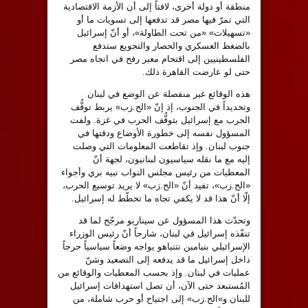
منطقة أو دولة أخرى، لافتاً إلى أن الأزمة الاقتصادية
التي تمرّ فيها مصر قد تدفعها إلى تسويات ما أو
«تسهيلات» «من تحت الطاولة»، أو أنّ إسرائيل
بالضغط العسكري والحصار والتجويع ستدفع
الفلسطينيين إلى اقتحام معبر رفح في اتجاه مصر
حتى لو عارضت القاهرة ذلك.
هذه الوقائع غير منفصلة عن الوضع في لبنان
وتحديداً في الجنوب، إذ إنّ «الح.زب» يربط توقُّف
الحرب مع إسرائيل بتوقُّف الحرب في غزة. ولفت
المسؤول نفسه إلى خطورة الأوضاع ودقتها في
جنوب لبنان. وإذ تقاطعت المعلومات التي وصلت
إليه مع ما نقله سياسيون لبنانيون، لجهة أنّ
المعطيات من رئيس مجلس النواب نبيه بري وأجواء
«الح.زب»، تفيد أنّ «الح.زب» لا يريد توسيع الحرب،
إلّا أنّ هذا قد لا يكفي تجاه ما تخطّط له إسرائيل.
وتحدّث هذا المسؤول عن سيناريو مرجّح لما قد
تنفّذه إسرائيل في لبنان، شارحاً أنّ رئيس الوزراء
الإسرائيلي بنيامين نتنياهو يواجه وضعاً سياسياً حرجاً
داخل إسرائيل ما قد يدفعه إلى التصعيد وشنّ
عمليات في لبنان. وإذ بحسب المعطيات والوقائع من
المُستبعد حتى الآن، أن تصل استهدافات إسرائيل
للبنان و»الح.زب» إلى اجتياح أو حرب شاملة، من