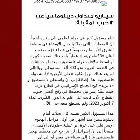
سيناريو متداول ديبلوماسياً عن
“الحرب المقبلة”
تبلغ مسؤول كبير في دولة عُظمى إلى زوّاره أخيراً
أنّ المعطيات التي يملكها حيال الأوضاع في منطقة
الشرق الأوسط وخصوصاً في قطاع غزة وجنوب
لبنان «لا تُطمئن»، إذ عملياً بات هناك صعوبة كبيرة
أو استحالة لإقامة دولة فلسطينية، بعدما بات هناك
في الضفة الغربية نحو 800 ألف مستوطن. وبالتالي
لم يعد هناك من إمكانية «على الأرض» لإقامة دولة
فلسطينية. هذا إضافةً إلى أنّ واشنطن لا تستطيع أو
«لا تريد» كبح الجماح الإسرائيلي في قطاع غزة،
حيث تنفّذ إسرائيل مخطّطاً في رفح أقصى جنوب
القطاع الآن، كانت على علم به الدول الكُبرى، غداة
7 أكتوبر 2023، ولم تستطِع منعه حتى الآن.
هذا المسؤول الكبير نفسه كان تحدّث أمام
ديبلوماسيين منذ أشهر، في أولى مراحل الهجوم
الإسرائيلي على غزة إثر عملية «طوفان الأقصى»،
ملمحاً إلى أنّ إسرائيل لن تتراجع عن مخطّط تهجير
فلسطينيي غزة إلى سيناء في مصر أو إلى أي