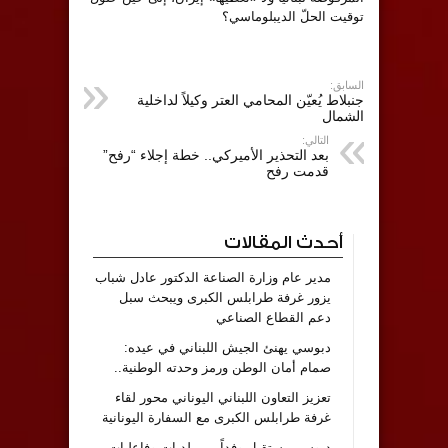
توقيت الحلّ الديبلوماسي؟
السابق:
جنبلاط يُعيّن المحامي العتر وكيلاً لداخلية
الشمال
التالي:
بعد التحذير الأميركي.. خطة إجلاء “رفح”
قدمت رفح
أحدث المقالات
مدير عام وزارة الصناعة الدكتور عادل شباب
يزور غرفة طرابلس الكبرى ويبحث سبل
دعم القطاع الصناعي
دبوسي يهنئ الجيش اللبناني في عيده:
صمام أمان الوطن ورمز وحدته الوطنية..
تعزيز التعاون اللبناني اليوناني محور لقاء
غرفة طرابلس الكبرى مع السفارة اليونانية
دبوسي يستقبل وفداً من بلديات وفاعليات