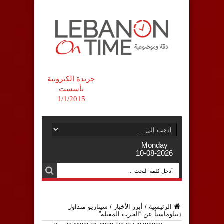
جريدة الكترونية
تأسست
1/1/2015
Monday
10-08-2026
الرئيسية
/
أبرز الأخبار
/
سيناريو متداول
ديبلوماسياً عن “الحرب المقبلة”