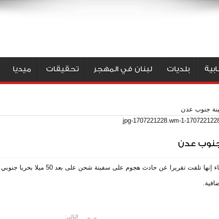
بية
بلديات
لبنان في المهجر
تحقيقات
ميديا
ينة جنوب عدن
جنوب عدن
تقريرا عن حادث هجوم على سفينة شحن على بعد 50 ميلا بحريا جنوبي عدن باليمن.
افية.
التالي: