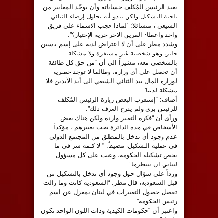
يعيد الرئيس المُكلف حساباته وأن يوحّد المعايير من
ناحية التشكيل ولكن يبدو أنه يحاول إرضاء الثنائي
الشيعي”، متسائلا: “لماذا حجب الاسماء على فريق
واحد واعطاء الفريق الاخر حرية الإختيار؟”.
‏وشدد مطر على أن لا اعتراض لديه على إسم ياسين
جابر، وهو شخصية غير مستفزة ولا مشكلة
بالشخصي معه، مشيراً الى أن “من حق كل طائفة
أن تحصل على أي وزارة، وطالما لا توجد حصرية
لوزارة المال بيد الثنائي الشيعي الى أبد الآبدين فلا
مشكلة لدينا”.
‏أضاف: “إستغرب البعض زيارة الرئيس المُكلف
للرئيس ⁧‫بري‬⁩ ولم يدرج العرف ذلك”.
‏ورأى أن “فكرة التغيير واردة ولكن هناك بعض
الأشخاص في هذه الدائرة يجب تغييرهم”، مؤكداً
عدم وجود أي تدخل بالمطلق من المجتمع الدولي
في عملية التشكيل، مضيفاً: ” لا كلمة سر في ما
يخص تشكيلة ⁧‫الحكومة‬⁩، وعيب على كل مسؤول
لبناني ان ينتظرها”.
‏ورداً على سؤال حول وجود أي تدخل بالتشكيل من
قبل السعودية، قال مطر: “⁧‫السعودية‬⁩ كانت وما زالت
تفضل حصول التغييرات في لبنان بمعزل عن اسم
رئيس الحكومة”.
‏واعتبر أن “حكومات الكيدية وذات اللون الواحد تكون