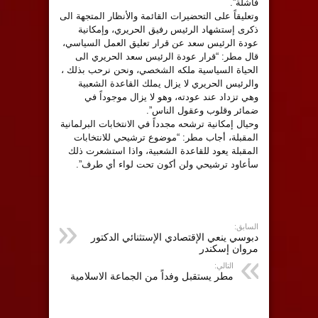
فاشلة”.
‏وتعليقاً على التحضيرات القائمة والأنظار المتجهة الى
ذكرى إستشهاد الرئيس ⁧‫رفيق الحريري‬⁩، وإمكانية
عودة الرئيس سعد عن قرار تعليق العمل السياسي،
قال مطر: “قرار عودة الرئيس ⁧‫سعد الحريري‬⁩ الى
الحياة السياسية ملكه الشخصي، ونحن نرحب بذلك ،
والرئيس الحريري لا يزال يملك القاعدة الشعبية
وهي تزداد عند عودته، وهو لا يزال موجوداً في
ضمائر وقلوب وعقول الناس”.
‏وحيال إمكانية ترشحه مجدداً في الانتخابات البرلمانية
المقبلة، أجاب مطر: “موضوع ترشيحي للانتخابات
المقبلة يعود للقاعدة الشعبية، واذا استشعرت ذلك
سأعاود ترشيحي ولن أكون تحت لواء أي طرف”.
السابق:
دبوسي ينعي الإقتصادي الإستثنائي الدكتور
مروان إسكندر
التالي:
‏مطر يستقبل وفداً من الجماعة الاسلامية