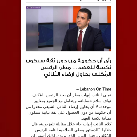
‏رأى أن حكومة من دون ثقة ستكون
نكسة للعهد… ‏مطر: الرئيس
المُكلف يحاول ارضاء الثنائي
Lebanon On Time –
‏تمنى النائب ⁧‫إيهاب مطر‬⁩ أن يعيد الرئيس المُكلف
⁧‫نواف سلام‬⁩ حساباته، ويتعامل مع الجميع بمعايير
موحدة، لا أن يحاول إرضاء الثنائي الشيعي محذرا من
أن حكومة من دون الحصول على ثقة نيابية ستكون
بمثابة نكسة للعهد.
‏كلام النائب إيهاب جاء خلال مقابلة تلفزيونية، قال
خلالها: “الدستور يعطي الصلاحية التامة للرئيس
المُكلف باختيار الوزير الذي يريده، لذلك أتمنى ان