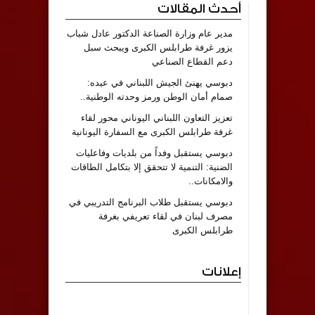
أحدث المقالات
مدير عام وزارة الصناعة الدكتور عادل شباب
يزور غرفة طرابلس الكبرى ويبحث سبل
دعم القطاع الصناعي
دبوسي يهنئ الجيش اللبناني في عيده:
صمام أمان الوطن ورمز وحدته الوطنية..
تعزيز التعاون اللبناني اليوناني محور لقاء
غرفة طرابلس الكبرى مع السفارة اليونانية
دبوسي يستقبل وفداً من بلديات وفاعليات
الضنية: التنمية لا تتحقق إلا بتكامل الطاقات
والامكانات..
دبوسي يستقبل طلاب البرنامج التدريبي في
مصرف لبنان في لقاء تعريفي بغرفة
طرابلس الكبرى
إعلانات