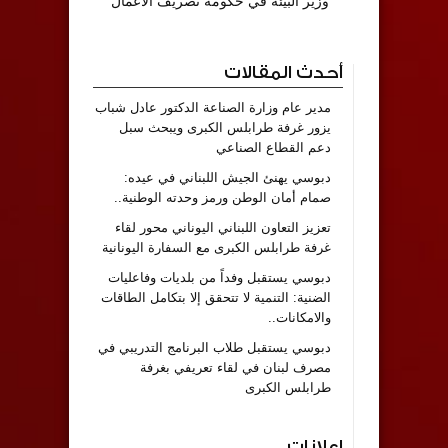
وزير البيئة في حكومة تصريف الأعمال
أحدث المقالات
مدير عام وزارة الصناعة الدكتور عادل شباب
يزور غرفة طرابلس الكبرى ويبحث سبل
دعم القطاع الصناعي
دبوسي يهنئ الجيش اللبناني في عيده:
صمام أمان الوطن ورمز وحدته الوطنية..
تعزيز التعاون اللبناني اليوناني محور لقاء
غرفة طرابلس الكبرى مع السفارة اليونانية
دبوسي يستقبل وفداً من بلديات وفاعليات
الضنية: التنمية لا تتحقق إلا بتكامل الطاقات
والامكانات..
دبوسي يستقبل طلاب البرنامج التدريبي في
مصرف لبنان في لقاء تعريفي بغرفة
طرابلس الكبرى
إعلانات