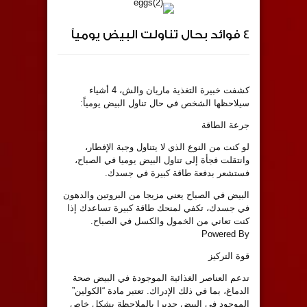
4 فوائد بحال تناولت البيض يومياً
كشفت خبيرة التغذية ماريان والش، 4 أشياء
سيلاحظها الشخص في حال تناول البيض يومياً:
جرعة الطاقة
لو كنت من النوع الذي لا يتناول وجبة الإفطار،
وانتقلت فجأة إلى تناول البيض يوميا في الصباح،
فستشعر بدفعة طاقة كبيرة في جسدك.
البيض في الصباح يعني مزيجا من البروتين والدهون
في جسدك، تكفي لمنحك طاقة كبيرة تساعدك إذا
كنت تعاني من الخمول والكسل في الصباح.
Powered By
قوة التركيز
تدعم العناصر الغذائية الموجودة في البيض صحة
الدماغ، بما في ذلك الإدراك. تعتبر مادة “الكولين”
الموجود في البيض جديرا بالملاحظة بشكل خاص