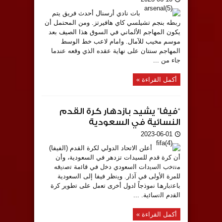
بات نادي أرسنال أحدث فريق يتم
ربطه بنجم تشيلسي كاي هافيرتز. ومن المحتمل أن
يكون المهاجم الألماني في السوق هذا الصيف بعد
موسم مخيب للآمال. وامام لاعب خط الوسط
المهاجم سنتان على نهاية عقده الذي وقعه عندما
جاء من ...
أكمل القراءة »
“فيفا” يشيد بازدهار كرة القدم
النسائية في السعودية
2023-06-01
أعلن الاتحاد الدولي لكرة القدم (الفيفا)
أن كرة قدم للسيدات تزدهر في السعودية، وأن
ﻣﻧﺗﺧب اﻟﺳﯾدات اﻟﺳﻌودي دﺧل في ﻗﺎﺋﻣﺔ ﺗﺻﻧﯾفه
ﻟﻠﻣرة اﻷوﻟﻰ ﻓﻲ آذار. وﯾﻧظر فيفا إﻟﻰ اﻟﺳﻌودﯾﺔ
ﺑﺎﻋﺗﺑﺎرھﺎ ﻧﻣوذﺟﺎً ﻟدول أﺧرى ﺗﻌﻣل ﻋﻠﻰ ﺗطوﯾر ﻛرة
اﻟﻘدم اﻟﻧﺳﺎﺋﯾﺔ. ...
أكمل القراءة »