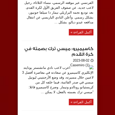
الفرنسي عبر موقعه الرسمي، مساء الثلاثاء، رحيل
لاعب جديد، عن صفوف الفريق الأول لكرة القدم،
بعد توديع نجمه البرازيلي نيمار دا سيلفا جونيور،
بشكل رسمي. وأعلن النادي الباريسي عن انتقال
مدافعه عبدو ديالو، بشكل ...
أكمل القراءة »
كاسيميرو: ميسي ترك بصمته في
كرة القدم
2023-08-02
اعرب لاعب نادي مانشستر يونايتد
الإنكليزي كاسيميرو عن سعادته في معاصرة أفضل 3
لاعبين خلال مسيرته، وقد وضع الأرجنتيني ليونيل
ميسي في صدر القائمة، فيما خلفه كل من
كريستيانو رونالدو ونيمار. وصرح كاسيميرو قائلا:
“ميسي ترك بصمته بالفعل، لا يمكن ...
أكمل القراءة »