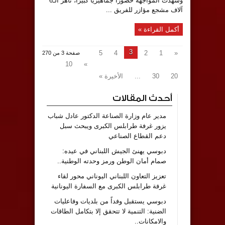
وشهدت المواجهة حضورًا جماهيريًا كبيرًا، ناهز الـ6
آلاف مشجع مؤازر للفريق ...
أكمل القراءة »
3
5
4
2
1
«
صفحة 3 من 270
10
»
20
30
...
الأخيرة »
أحدث المقالات
مدير عام وزارة الصناعة الدكتور عادل شباب
يزور غرفة طرابلس الكبرى ويبحث سبل
دعم القطاع الصناعي
دبوسي يهنئ الجيش اللبناني في عيده:
صمام أمان الوطن ورمز وحدته الوطنية..
تعزيز التعاون اللبناني اليوناني محور لقاء
غرفة طرابلس الكبرى مع السفارة اليونانية
دبوسي يستقبل وفداً من بلديات وفاعليات
الضنية: التنمية لا تتحقق إلا بتكامل الطاقات
والامكانات..