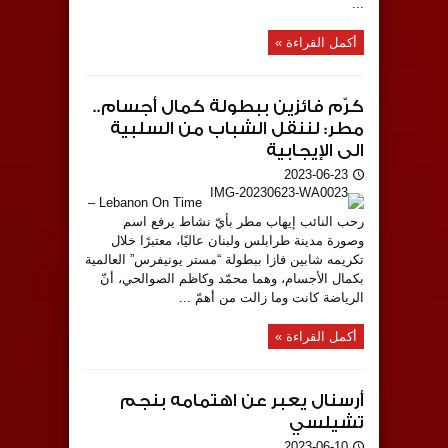
...
أكمل القراءة »
كرّم فائزين ببطولة كمال أجسام..
مطر: لننقل الشباب من السلبية
الى الإيجابية
2023-06-23
Lebanon On Time –
رحب النائب إيهاب مطر بأيّ نشاط يرفع اسم
وصورة مدينة طرابلس ولبنان عاليًا، معتبرًا خلال
تكريمه شابين فازا ببطولة “مستر يونيفرس” العالمية
بكمال الأجسام، وهما محمّد وكاظم الصوالحي، أنّ
الرياضة كانت وما زالت من أهمّ ...
أكمل القراءة »
أرسنال يعبر عن اهتمامه بنجم
تشيلسي
2023-06-10