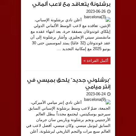
برشلونة يتعاقد مع لاعب ألماني
2023-06-26
أعلن نادي برشلونة الإسباني،
الإنثين، تعاقده مع لاعب الوسط الألماني الدولي
إيلكاي غوندوغان بصفقة حرة، بعد انتهاء عقده مع
مانشستر سيتي الإنجليزي. وأشار برشلونة إلى أن
عقد غوندوغان (32 عامًا) يمتد لموسمين حتى 30
يونيو 2025 مع إمكانية التجديد ...
أكمل القراءة »
“برشلوني جديد” يلحق بميسي في
إنتر ميامي
2023-06-24
أعلن نادي إنتر ميامي الأميركي،
الجمعة، ضمّ لاعب وسط برشلونة الإسباني السابق
سيرجيو بوسكيتس، ليجتمع مجدداّ ببطل العالم
الأرجنتيني ونجم برشلونة وباريس سان جرمان
السابق ليونيل ميسي. وكان ميسي، أفضل لاعب في
العالم سبع مرات والنجم التاريخي لبرشلونة، أعلن