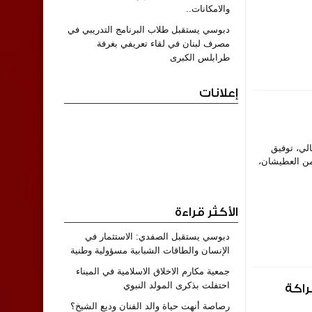
والامكانات..
دبوسي يستقبل طلاب البرنامج التدريبي في
مصرف لبنان في لقاء تعريفي بغرفة
طرابلس الكبرى
إعلانات
مالي، توفيق
من العطيشان،
الأكثر قراءة
دبوسي يستقبل الصفدي: الاستثمار في
الإنسان والطاقات الشبابية مسؤولية وطنية
جمعية مكارم الاخلاق الاسلامية في الميناء
احتفلت بذكرى المولد النبوي
راكة
رصاصة أنهت حياة والد الفنان وديع الشيخ؟