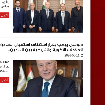
إدارتها
مجلس إد
أكمل ا
دبوسي يرحب بقرار استئناف استقبال الصادرات
العلاقات الأخوية والتاريخية بين البلدين..
2026-06-11
بقرار ص
المملكة 
أكمل ا