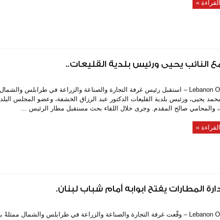
لقراءة »
لنائب يحيى ورئيس بلدية القليعات..
Lebanon On Time – استقبل رئيس غرفة التجارة والصناعة والزراعة في طرابلس والش
محمد يحيى، ورئيس بلدية القليعات الدكتور عبد الرزاق الخشفة، وعضو المجلس البل
 والمحامي صالح المقدم. وجرى خلال اللقاء بحث مستقبل مطار الرئيس ...
لقراءة »
 المطارات يفتح ابوابه أمام شباب لبنان.
Lebanon On Time – وقّعت غرفة التجارة والصناعة والزراعة في طرابلس والشمال ممث