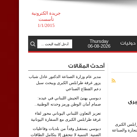
جريدة الكترونية
تأسست
1/1/2015
Thursday
دوليات
06-08-2026
أحدث المقالات
مدير عام وزارة الصناعة الدكتور عادل شباب
يزور غرفة طرابلس الكبرى ويبحث سبل
دعم القطاع الصناعي
دبوسي يهنئ الجيش اللبناني في عيده:
برى
صمام أمان الوطن ورمز وحدته الوطنية..
تعزيز التعاون اللبناني اليوناني محور لقاء
غرفة طرابلس الكبرى مع السفارة اليونانية
رابلس الكبرى
دبوسي يستقبل وفداً من بلديات وفاعليات
– استقبل رئيس غرفة التجارة والصناعة
الضنية: التنمية لا تتحقق إلا بتكامل الطاقات