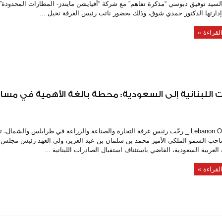
 السيد توفيق دبوسي “مذكرة تفاهم” مع شركة “أفيايشن مايندز- المطارات المحدودة” 
ارتها الدكتور حمدي شوق، وذلك بحضور نائب رئيس الغرفة نخيل ...
لقراءة »
 اللبنانية إلى السعودية: محطة بالغة الأهمية في مسار 
Lebanon On Time _ رحّب رئيس غرفة التجارة والصناعة والزراعة في طرابلس والشمال
احب السمو الملكي الأمير محمد بن سلمان بن عبد العزيز، ولي العهد رئيس مجلس 
العربية السعودية، القاضي باستئناف استقبال الصادرات اللبنانية ...
لقراءة »