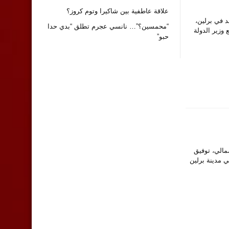
علاقة عاطفية بين شاكيرا وتوم كروز؟
عقد في برلين،
“محمسين؟”… نانسي عجرم تطلق “بدي حدا
وزير الدولة
حبو”
لشمالي، توفيق
ي مدينة برلين