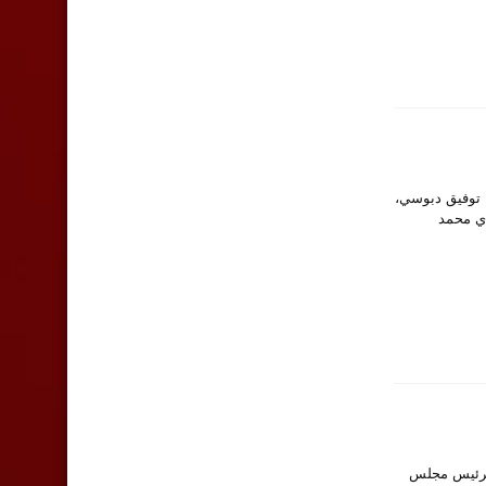
مال توفيق دبوسي،
دي محمد
لةً برئيس مجلس