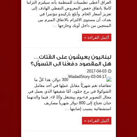
العراق أعطى تطمينات للمنظمة بأنه سيلتزم التزاما
كاملا باتفاق خفض المعروض النفطي الهادف إلى
تعزيز أسعار الخام. وأبلغ باركيندو مؤتمرا في
بغداد، أن مستوى الالتزام بالاتفاق المبرم بين
المنتجين من داخل أوبك وخارجها ...
أكمل القراءة »
لبنانيون يعيشون على الفُتات…
هل المقصود دفعُنا الى التسوُّل؟
2017-04-03
300 دولار، هذا كلّ ما
تتقاضاه نغم شهريّاً مقابل عملِها في أحد معامل
الشوكولا في برج حمّود، أمّا شقيقها الذي يعمل في
مجال التصوير فـ»يوم بيِشتغل و10 لا». فيما والدتهما
حنان تحتاج إلى 800 دولار شهرياً مصاريف
استشفائية بسبب إصابتها ...
أكمل القراءة »