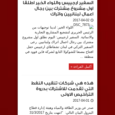
السفير ارجييس واللواء الخير اطلقا
اول مشروع مشترك بين رجال
اعمال لبنانيين واتراك
2017-04-02
اللواء الخير: لدينا توجيهات من
الرئيس الحريري لتشجيع المشاريع التجارية
والانمائية. السفير ارجييس: اليوم نطلق اول مشروع
مشترك بين رجال اعمال اتراك ولبنانيين. رعى
السفير التركي في لبنان تشفاطاي ارجييس حفل
افتتاح مصنعا للشوكولا التابع لشركة فاين فوود في
منطقة ...
أكمل القراءة »
هذه هي شركات تنقيب النفط
التي تقدمت للاشتراك بدروة
التراخيص الاولى
2017-04-01
صدر عن وزير الطاقة والمياه وهيئة إدارة قطاع
البترول البيان التالي: “انتهت بتاريخ 31/3/2017