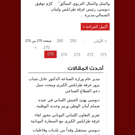
والمثل والمثال التربوي المتألق” كرّم توفيق
دبوسي، رئيس غرفة طرابلس ولبنان
الشمالي،مديرة ...
أكمل القراءة »
« الأولى
...
250
260
صفحة 275 من 275
«
270
275
274
273
272
271
أحدث المقالات
مدير عام وزارة الصناعة الدكتور عادل شباب
يزور غرفة طرابلس الكبرى ويبحث سبل
دعم القطاع الصناعي
دبوسي يهنئ الجيش اللبناني في عيده:
صمام أمان الوطن ورمز وحدته الوطنية..
تعزيز التعاون اللبناني اليوناني محور لقاء
غرفة طرابلس الكبرى مع السفارة اليونانية
دبوسي يستقبل وفداً من بلديات وفاعليات