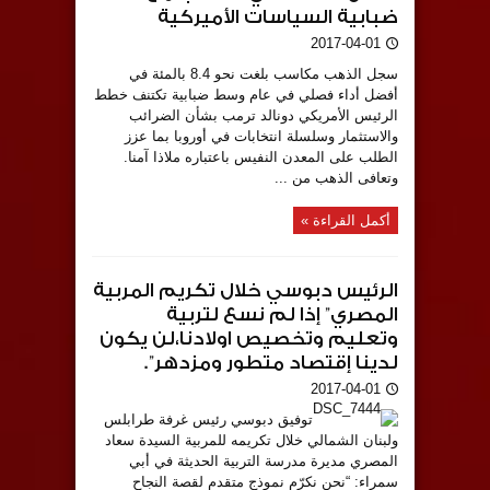
ضبابية السياسات الأميركية
2017-04-01
سجل الذهب مكاسب بلغت نحو 8.4 بالمئة في
أفضل أداء فصلي في عام وسط ضبابية تكتنف خطط
الرئيس الأمريكي دونالد ترمب بشأن الضرائب
والاستثمار وسلسلة انتخابات في أوروبا بما عزز
الطلب على المعدن النفيس باعتباره ملاذا آمنا.
وتعافى الذهب من ...
أكمل القراءة »
الرئيس دبوسي خلال تكريم المربية
المصري” إذا لم نسع لتربية
وتعليم وتخصيص اولادنا،لن يكون
لدينا إقتصاد متطور ومزدهر”.
2017-04-01
توفيق دبوسي رئيس غرفة طرابلس
ولبنان الشمالي خلال تكريمه للمربية السيدة سعاد
المصري مديرة مدرسة التربية الحديثة في أبي
سمراء: “نحن نكرّم نموذج متقدم لقصة النجاح