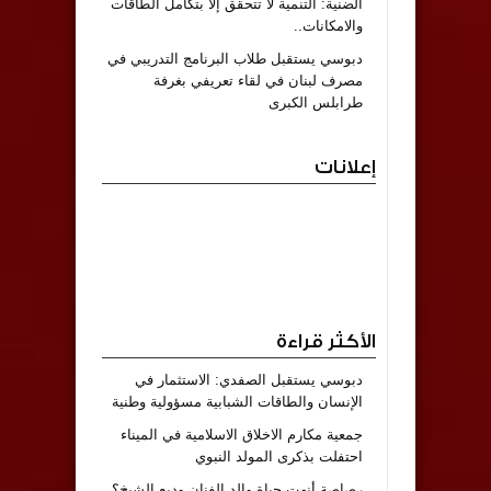
الضنية: التنمية لا تتحقق إلا بتكامل الطاقات
والامكانات..
دبوسي يستقبل طلاب البرنامج التدريبي في
مصرف لبنان في لقاء تعريفي بغرفة
طرابلس الكبرى
إعلانات
الأكثر قراءة
دبوسي يستقبل الصفدي: الاستثمار في
الإنسان والطاقات الشبابية مسؤولية وطنية
جمعية مكارم الاخلاق الاسلامية في الميناء
احتفلت بذكرى المولد النبوي
رصاصة أنهت حياة والد الفنان وديع الشيخ؟