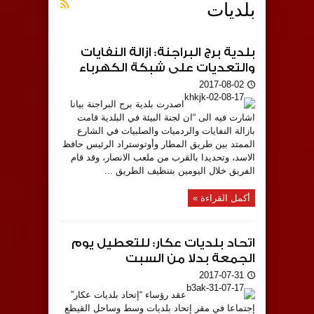
بلديات
بلدية برج البراجنة: ازالة النفايات
والتعديات على شبكة الكهرباء
2017-08-02
اصدرت بلدية برج البراجنة بيانا
اشارت فيه الى “ان لجنة البيئة في البلدية قامت
بازالة النفايات والردميات والصلبيات في الشارع
الممتد بين طريق المطار وأوتوستراد الرئيس حافظ
الاسد، وتحديدا بالقرب من ملعب الانصار، وقد قام
الفريق خلال اليومين بتنظيف الطريق ...
أكمل القراءة »
اتحاد بلديات عكار: للتعطيل يوم
الجمعة بدلا من السبت
2017-07-31
عقد رؤساء “إتحاد بلديات عكار”
إجتماعا في مقر إتحاد بلديات وسط وساحل القيطع