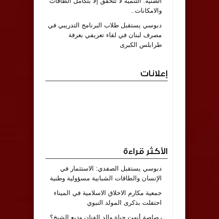
الضنية: التنمية لا تتحقق إلا بتكامل الطاقات
والامكانات..
دبوسي يستقبل طلاب البرنامج التدريبي في
مصرف لبنان في لقاء تعريفي بغرفة
طرابلس الكبرى
إعلانات
الأكثر قراءة
دبوسي يستقبل الصفدي: الاستثمار في
الإنسان والطاقات الشبابية مسؤولية وطنية
جمعية مكارم الاخلاق الاسلامية في الميناء
احتفلت بذكرى المولد النبوي
رصاصة أنهت حياة والد الفنان وديع الشيخ؟