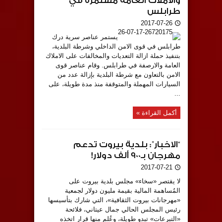
والاملاك العامة مستمرة في
طرابلس
2017-07-26
يستمر عناصر سرية درك
طرابلس في قوى الامن الداخلي وشرطة البلدية،
بتنفيذ حملة ازالة التعديات والمخالفات على الاملاك
العامة والارصفة في طرابلس. وقام عناصر قوى
الامن بالتعاون مع شرطة البلدية بإزالة عدد من
السيارات المهملة والمتوقفة منذ مدة طويلة، على
...
أكمل القراءة »
“الاخبار”: بلدية بيروت تدعم
مهرجان بـ900 ألف دولار!
2017-07-21
لا يقتصر «سخاء» مجلس بلدية بيروت على
المُساهمة المالية بقيمة مليون دولار لجمعية
«مهرجانات بيروت الثقافية»، التي شارك بتأسيسها
رئيس المجلس الحالي جمال عيتاني، فلائحة
«التبرعات» تبدو طويلة، وعُلم منها قرار اتخذه