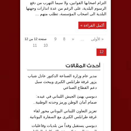
التزام اصحابها القوانين، ولا سيما التهرب من دفع
الرسوم البلدية، على الرغم من عدة انذارات وجهتها
البلدية الى اصحاب المؤسسة، تطلب منهم ...
أكمل القراءة »
« الأولى
...
«
8
9
صفحة 12 من 12
11
10
12
أحدث المقالات
مدير عام وزارة الصناعة الدكتور عادل شباب
يزور غرفة طرابلس الكبرى ويبحث سبل
دعم القطاع الصناعي
دبوسي يهنئ الجيش اللبناني في عيده:
صمام أمان الوطن ورمز وحدته الوطنية..
تعزيز التعاون اللبناني اليوناني محور لقاء
غرفة طرابلس الكبرى مع السفارة اليونانية
دبوسي يستقبل وفداً من بلديات وفاعليات