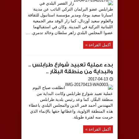
زار القصر البلدي في
طرابلس عضو البرلمان التركي النائب عن مدينة
اسبارتا سعيد يوجا، ومدير مؤسسة استانبول للثقافة
والعلوم سعيد أوزدال، كما زار الوفد مقر الجمعية
اللبنانية التركية في المدينة. وكان في استقبالهما
عضوا المجلس البلدي زاهر سلطان وخالد تدمري. ...
أكمل القراءة »
بدء عملية تعبيد شوارع طرابلس ..
والبداية من منطقة البقّار ..
2017-04-13
انطلقت صباح اليوم
عملية تعبيد شوارع طرابلس وكانت البداية من
منطقة البقّار، كما وعد رئيس بلدية طرابلس
المهندس أحمد قمر الدين والمجلس البلدي باعطاء
هذه المنطقة الاولوية، واعطائها حقها بالإنماء الذي
حرمت منه لفترة طويلة.
أكمل القراءة »