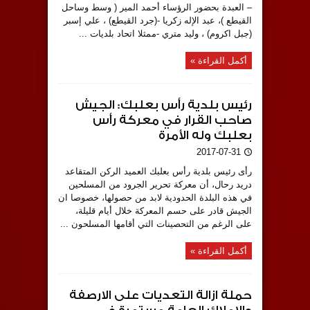
– العبدة بحضور الرؤساء أحمد المير ( وسط وساحل
القيطع )، عبد الإله زكريا -(جرد القيطع) ، علي إسبر
(جبل اكروم) ، وليد متري -ممثلا اتحاد بلديات ...
أكمل القراءة »
رئيس بلدية رأس بعلبك: الجيش
صاحب القرار في معركة رأس
بعلبك وله الأمرة
2017-07-31
رأى رئيس بلدية رأس بعلبك العميد الركن المتقاعد
دريد رحال، أن معركة تحرير الجرود من المسلحين
في هذه البلدة الحدودية لابد من حصولها، خصوصا ان
الجيش قادر على حسم المعركة خلال أيام قليلة،
على الرغم من التحصينات التي أقامها المسلحون ...
أكمل القراءة »
حملة ازالة التعديات على الارصفة