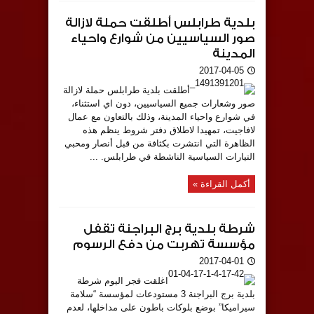
بلدية طرابلس أطلقت حملة لازالة
صور السياسيين من شوارع واحياء
المدينة
2017-04-05
أطلقت بلدية طرابلس حملة لازالة
صور وشعارات جميع السياسيين، دون اي استثناء،
في شوارع واحياء المدينة، وذلك بالتعاون مع عمال
لافاجيت، تمهيدا لاطلاق دفتر شروط ينظم هذه
الظاهرة التي انتشرت بكثافة من قبل أنصار ومحبي
التيارات السياسية الناشطة في طرابلس. ...
أكمل القراءة »
شرطة بلدية برج البراجنة تقفل
مؤسسة تهربت من دفع الرسوم
2017-04-01
اغلقت فجر اليوم شرطة
بلدية برج البراجنة 3 مستودعات لمؤسسة “سلامة
سيراميكا” بوضع بلوكات باطون على مداخلها، لعدم