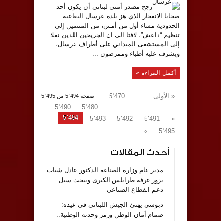
رجح مصدر أمني لبناني أن يكون أحد
ضحايا الانفجار الذي هز بلدة عرسال البقاعية
الحدودية مساء أول من أمس، من المنتمين إلى
تنظيم “داعش”، لافتا الى ان الجريحين اللذين نقلا
إلى المستشفى الميداني على أطراف عرسال،
ويشرف عليه أطباء وممرضون ...
أكمل القراءة »
« الأولى
...
5٬470
صفحة 5٬494 من 5٬495
5٬490
5٬480
5٬494
5٬493
5٬492
5٬491
«
»
5٬495
أحدث المقالات
مدير عام وزارة الصناعة الدكتور عادل شباب
يزور غرفة طرابلس الكبرى ويبحث سبل
دعم القطاع الصناعي
دبوسي يهنئ الجيش اللبناني في عيده:
صمام أمان الوطن ورمز وحدته الوطنية..