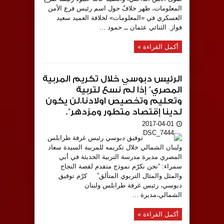
المعلومات، ظهر خلافٌ حول اسم رئيس فرع الأمن
العسكري في «المعلومات» لخلافة العميد سعيد
فواز. الثنائي عثمان ــ حمود ...
أكمل القراءة »
الرئيس دبوسي خلال تكريم المربية
المصري” إذا لم نسع لتربية
وتعليم وتخصيص اولادنا،لن يكون
لدينا إقتصاد متطور ومزدهر”.
2017-04-01
توفيق دبوسي رئيس غرفة طرابلس
ولبنان الشمالي خلال تكريمه للمربية السيدة سعاد
المصري مديرة مدرسة التربية الحديثة في أبي
سمراء: “نحن نكرّم نموذج متقدم لقصة النجاح
والمثل والمثال التربوي المتألق” كرّم توفيق
دبوسي، رئيس غرفة طرابلس ولبنان
الشمالي،مديرة ...
أكمل القراءة »