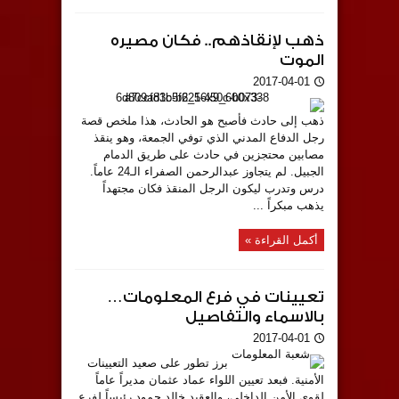
ذهب لإنقاذهم.. فكان مصيره
الموت
2017-04-01
ذهب إلى حادث فأصبح هو الحادث، هذا ملخص قصة
رجل الدفاع المدني الذي توفي الجمعة، وهو ينقذ
مصابين محتجزين في حادث على طريق الدمام
الجبيل. لم يتجاوز عبدالرحمن الصفراء الـ24 عاماً.
درس وتدرب ليكون الرجل المنقذ فكان مجتهداً
يذهب مبكراً ...
أكمل القراءة »
تعيينات في فرع المعلومات…
بالاسماء والتفاصيل
2017-04-01
برز تطور على صعيد التعيينات
الأمنية. فبعد تعيين اللواء عماد عثمان مديراً عاماً
لقوى الأمن الداخلي، والعقيد خالد حمود رئيساً لفرع