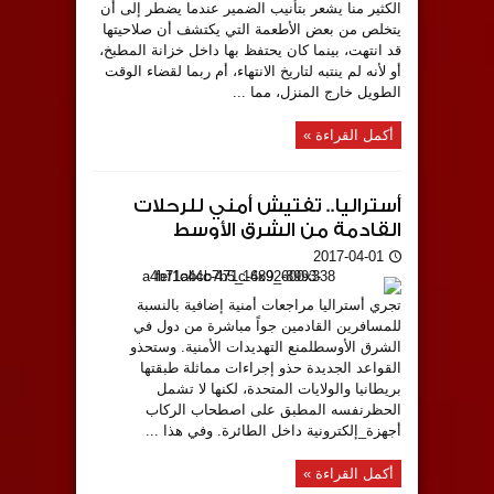
الكثير منا يشعر بتأنيب الضمير عندما يضطر إلى أن
يتخلص من بعض الأطعمة التي يكتشف أن صلاحيتها
قد انتهت، بينما كان يحتفظ بها داخل خزانة المطبخ،
أو لأنه لم ينتبه لتاريخ الانتهاء، أم ربما لقضاء الوقت
الطويل خارج المنزل، مما ...
أكمل القراءة »
أستراليا.. تفتيش أمني للرحلات
القادمة من الشرق الأوسط
2017-04-01
تجري أستراليا مراجعات أمنية إضافية بالنسبة
للمسافرين القادمين جواً مباشرة من دول في
الشرق الأوسطلمنع التهديدات الأمنية. وستحذو
القواعد الجديدة حذو إجراءات مماثلة طبقتها
بريطانيا والولايات المتحدة، لكنها لا تشمل
الحظرنفسه المطبق على اصطحاب الركاب
أجهزة_إلكترونية داخل الطائرة. وفي هذا ...
أكمل القراءة »