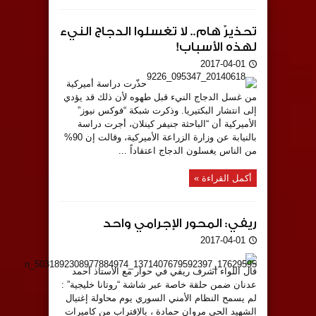
تحذيرٌ هام.. لا تغسلوا الدجاج النيء
لهذه الأسباب!
2017-04-01
حذّرت دراسة أميركية
من غسل الدجاج النيء قبل طهوه لأن ذلك قد يؤدي
إلى انتشار البكتيريا. وذكرت شبكة “فوكس نيوز”
الأميركية أن “الباحثة جنيفر كينلان، أجرت دراسة
بالنيابة عن وزارة الزراعة الأميركية، وقالت إن 90%
من الناس يغسلون الدجاج اعتقاداً ...
أكمل القراءة »
ريفي: المحور الإجرامي واحد
2017-04-01
قال اللواء أشرف ريفي في حوار مع الأستاذ أحمد
عدنان ضمن حلقة خاصة عبر شاشة “روتانا خليجية” :
لم يسمح النظام الأمني السوري يوم محاولة إغتيال
الشهيد الحي مروان حمادة ، بالإقتراب من كاميرات