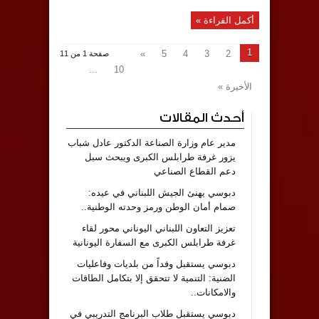
أكمل القراءة »
1
»
5
4
3
2
صفحة 1 من 11
...
10
الأخيرة »
أحدث المقالات
مدير عام وزارة الصناعة الدكتور عادل شباب
يزور غرفة طرابلس الكبرى ويبحث سبل
دعم القطاع الصناعي
دبوسي يهنئ الجيش اللبناني في عيده:
صمام أمان الوطن ورمز وحدته الوطنية..
تعزيز التعاون اللبناني اليوناني محور لقاء
غرفة طرابلس الكبرى مع السفارة اليونانية
دبوسي يستقبل وفداً من بلديات وفاعليات
الضنية: التنمية لا تتحقق إلا بتكامل الطاقات
والامكانات..
دبوسي يستقبل طلاب البرنامج التدريبي في