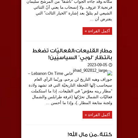
مكانه.وقد جاءه الجواب “ناشفاً” من المرشح سليمان
فرنجية:لا عزوف..ولا إنسحاب.ما يعني أنّ الثنائي
الشيعي لم يتلقَّ بعد إشارة “الخيار الثالث” التي
يفترض أن ...
أكمل القراءة »
مطار القليعات:الفعاليّات تضغط
بانتظار “لوبي” السياسيّين!
2023-09-05
خاص Lebanon On Time –
جوزاف وهبه التاريخ لن يرحم، وربّما الرأي العام
سيحاسب:إنّها اللحظة التاريخيّة التي قد تشهد ولادة
“مطار رينه معوّض” في القليعات، إذا ما استكملت
فعاليّات الشمال تحرّكها (غرفة طرابلس والشمال
ولجنة متابعة المطار..)، وإذا ما أحسن ...
أكمل القراءة »
كتلة..من مال الله!