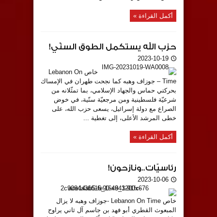
أكمل القراءة »
حزب الله يستكمل الطوق السنّي!
2023-10-19
خاص Lebanon On
Time – جوزاف وهبه كما نجحت طهران في الإمساك
بحركتي حماس والجهاد الإسلامي، بما تمثّلانه من
شرعيّة فلسطينية ومن مرجعيّة سنّية، في خوض
الصراع مع دولة إسرائيل، يسعى حزب الله، على
خطى المرشد الأعلى، إلى تغطية ...
أكمل القراءة »
رئاسيّات..ونازحون!
2023-10-06
خاص Lebanon On Time -جوزاف وهبه لا يزال
المبعوث القطري أبو فهد بن جاسم آل ثاني يراوح