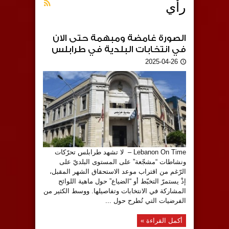
رأي
الصورة غامضة ومبهمة حتى الان
في انتخابات البلدية في طرابلس
2025-04-26
Lebanon On Time – لا تشهد طرابلس تحرّكات
ونشاطات “مشجّعة” على المستوى البلديّ على
الرّغم من اقتراب موعد الاستحقاق الشهر المقبل،
إذْ يستمرّ التخبّط أو “الضياع” حول ماهية اللوائح
المشاركة في الانتخابات وتفاصيلها. ووسط الكثير من
الفرضيات التي تُطرح حول ...
أكمل القراءة »