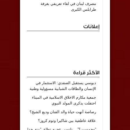
مصرف لبنان في لقاء تعريفي بغرفة
طرابلس الكبرى
إعلانات
الأكثر قراءة
دبوسي يستقبل الصفدي: الاستثمار في
الإنسان والطاقات الشبابية مسؤولية وطنية
جمعية مكارم الاخلاق الاسلامية في الميناء
احتفلت بذكرى المولد النبوي
رصاصة أنهت حياة والد الفنان وديع الشيخ؟
علاقة عاطفية بين شاكيرا وتوم كروز؟
“محمسين؟”… نانسي عجرم تطلق “بدي حدا