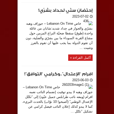
إحتضان سنّي لحِداد بشرّي!
2023-07-02
خاص Lebanon On Time – جوزاف وهبه
بشرّي والجوار في حِداد شديد:شابان من عائلة
واحدة (طوق) سقطا ضحيّة النزاع المزمن حول
مشاع القرنة السوداء ما بين بشرّي والضنّية، دون
أن تقوم الدولة بما يجب عليها أن تقوم بالفرز
وتثبيت ...
أكمل القراءة »
افرام “الإعتدال”..وكرامي “التوافق”!
2023-06-03
خاص Lebanon On Time –
جوزاف وهبه لا يبدو توقيت إنضمام النائب نعمه
افرام (ومعه نائب طرابلس جميل عبّود) إلى “تكتّل
الإعتدال الوطني” (أصبحوا 10 نوّاب) بالحدث البريء،
كما لا يبدو كذلك إعلان النائب فيصل كرامي عن
تشكيل “تكتّل ...