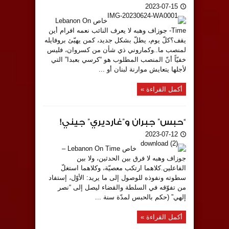
2023-07-15
خاص Lebanon On
Time- جوزاف وهبه لا يعرف النائب نعمه افرام أين
يقف؟كلّ يوم، يطلّ بشكل جديد، كمن يهيّئ بروفايله
لمنصب ما..وكماروني ذي شأن من كسروان، فليس
خفيّاً أنّ المنصب المطلوب هو “كرسي بعبدا” التي
لأجلها يتعايش موارنة لبنان أو ...
أكمل القراءة »
“حبس” جبران و”غارديري” جيني!
2023-07-12
خاص Lebanon On Time –
جوزاف وهبه لا فرق بين الحدثين، ولا بين
الفاعلين.كلاهما ارتكب معصيّة، وكلاهما استغلّ
سطوته ونفوذه للوصول إلى ما يريد: الأوّل، إستفاد
من تفوّقه في السلطة والقضاء ليصل إلى “نصر
إلهي” (حكم بالحبس لمدّة سنة ...
أكمل القراءة »