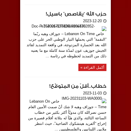
حزب الله “يقاصص” باسيل!
2023-12-20
خاص Lebanon On Time – جوزاف وهبه ربّما
“النقمة” التي يحملها التيار الوطني الحر على حزب
الله بعد الخسارة المزدوجة، في واقعة التمديد لقائد
الجيش جوزيف عون لمدّة سنة كاملة مع ما يعنيه
ذلك من التمديد لحظوظه في رئاسة ...
أكمل القراءة »
خطاب..أقلّ من المتوقّع!
2023-11-03
خاص Lebanon On
Time – جوزاف وهبه لا شك أنّ صمت الأمين العام
حسن نصرالله كان مدويّاً أكثر بكثير من خطاب
الساعة الثالثة، والذي هيّأ له بثلاثة أفلام قصيرة من
إخراج “ألفريد هيتشكوك الضاحية”، حيث انتظر
ملايين اللبنانيين والفلسطينيين ...