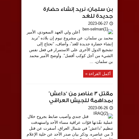
بن سلمان: نريد إنشاء حضارة
جديدة للغد
2023-06-27
أعلن ولي العهد السعودي، الأمير
محمد بن سلمان، عن مشروع نيوم إن بلاده “تريد
إنشاء حضارة جديدة للغد”، وأضاف، “نحتاج إلى
تشجيع الدول الأخرى على الاستمرار في فعل نفس
الشيء من أجل كوكب أفضل”. وأوضح الأمير محمد
بن سلمان، ...
أكمل القراءة »
مقتل 3 عناصر من “داعش”
بمداهمة للجيش العراقي
2023-06-26
قتل جندي وأصيب ضابط بجروح خلال
عملية نفّذتها قوّات عراقية مساء الأحد واستهدفت
تنظيم “داعش” في شمال العراق، أسفرت عن قتل
3 من عناصره. وذكر بيان صدر الأحد عن خلية الإعلام