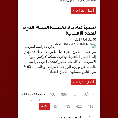
الطويل خارج المنزل، مما ...
أكمل القراءة »
تحذيرٌ هام.. لا تغسلوا الدجاج النيء
لهذه الأسباب!
2017-04-01
حذّرت دراسة أميركية
من غسل الدجاج النيء قبل طهوه لأن ذلك قد يؤدي
إلى انتشار البكتيريا. وذكرت شبكة “فوكس نيوز”
الأميركية أن “الباحثة جنيفر كينلان، أجرت دراسة
بالنيابة عن وزارة الزراعة الأميركية، وقالت إن 90%
من الناس يغسلون الدجاج اعتقاداً ...
أكمل القراءة »
« الأولى
...
390
400
صفحة 415 من 415
«
410
415
414
413
412
411