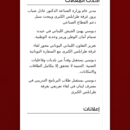
أحدث المقالات
مدير عام وزارة الصناعة الدكتور عادل شباب
يزور غرفة طرابلس الكبرى ويبحث سبل
دعم القطاع الصناعي
دبوسي يهنئ الجيش اللبناني في عيده:
صمام أمان الوطن ورمز وحدته الوطنية..
تعزيز التعاون اللبناني اليوناني محور لقاء
غرفة طرابلس الكبرى مع السفارة اليونانية
دبوسي يستقبل وفداً من بلديات وفاعليات
الضنية: التنمية لا تتحقق إلا بتكامل الطاقات
والامكانات..
دبوسي يستقبل طلاب البرنامج التدريبي في
مصرف لبنان في لقاء تعريفي بغرفة
طرابلس الكبرى
إعلانات