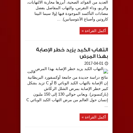
العديد من الفوائد الصحية، أبرزها محاربة الالتهابات،
والربو، وداء النقرس، والتهاب المفاصل بفضل
مضادات التأكسد الموجودة فيها (ولا سيما البيتا
كاروتين وأصباغ الأنثوسيانين). ...
أكمل القراءة »
التهاب الكبد يزيد خطر الإصابة
بهذا المرض
2017-04-01
قالت
نتائج دراسة جديدة من جامعة أوكسفورد البريطانية
إن الإصابة بالتهاب الكبد الوبائي B أو C تزيد بشكل
كبير خطر الإصابة بمرض الشلل الرعّاش
(باركنسونز). ويعاني حوالي 130 إلى 150 مليون
إنسان حول العالم من مرض التهاب الكبد الوبائي C
...
أكمل القراءة »