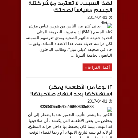
لهذا السبب.. لا تعتمد مؤشر كتلة
الجسم مقياساً لصحتك
2017-04-01
يعاني كثير من الناس من هوس قياس مؤشر
كتلة الجسم (BMI) إذ يعتبرونه الطريقة المثلى
لتحديد حقيقة حالتهم الصحية ومدى تعرضهم للسمنة،
لكن دراسة حديثة نفت هذا الاعتقاد السائد، وفق ما
جاء في صحيفة “ديلي ميل”. وطالب الباحثون
التابعون لجامعة ألبيرتا ...
أكمل القراءة »
12 نوعاً من الأطعمة يمكن
استهلاكها بعد انتهاء صلاحيتها!
2017-04-01
الكثير منا يشعر بتأنيب الضمير عندما يضطر إلى أن
يتخلص من بعض الأطعمة التي يكتشف أن صلاحيتها
قد انتهت، بينما كان يحتفظ بها داخل خزانة المطبخ،
أو لأنه لم ينتبه لتاريخ الانتهاء، أم ربما لقضاء الوقت