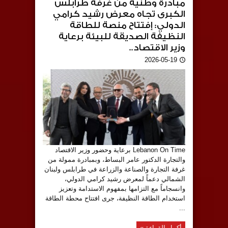
مبادرة وطنية من غرفة طرابلس
الكبرى تجاه معرض رشيد كرامي
الدولي: إفتتاح منصة للطاقة
النظيفة الصديقة للبيئة برعاية
وزير الاقتصاد..
2026-05-19
Lebanon On Time برعاية وحضور وزير الاقتصاد
والتجارة الدكتور عامر البساط، وبمبادرة ممولة من
غرفة التجارة والصناعة والزراعة في طرابلس ولبنان
الشمالي دعماً لمعرض رشيد كرامي الدولي،
وانسجاماً مع التزامها بمفهوم الاستدامة وتعزيز
استخدام الطاقة النظيفة، جرى افتتاح محطة الطاقة
...
أكمل القراءة »