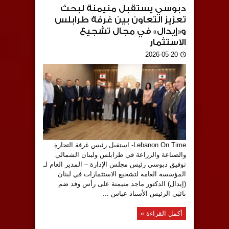
دبوسي يستقبل منيمنة لبحث
تعزيز التعاون بين غرفة طرابلس
و«إيدال» في مجال تشجيع
الاستثمار
2026-05-20
Lebanon On Time- استقبل رئيس غرفة التجارة
والصناعة والزراعة في طرابلس ولبنان الشمالي
توفيق دبوسي رئيس مجلس الإدارة – المدير العام لـ
المؤسسة العامة لتشجيع الاستثمارات في لبنان
(إيدال) الدكتور ماجد منيمنة على رأس وفد ضم
نائبَي الرئيس الأستاذ عباس ...
أكمل القراءة »