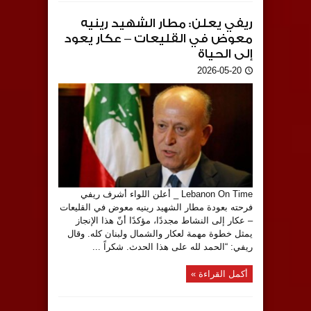
ريفي يعلن: مطار الشهيد رينيه
معوض في القليعات – عكار يعود
إلى الحياة
2026-05-20
Lebanon On Time _ أعلن اللواء أشرف ريفي
فرحته بعودة مطار الشهيد رينيه معوض في القليعات
– عكار إلى النشاط مجددًا، مؤكدًا أنّ هذا الإنجاز
يمثل خطوة مهمة لعكار والشمال ولبنان كله. وقال
ريفي: “الحمد لله على هذا الحدث. شكراً ...
أكمل القراءة »