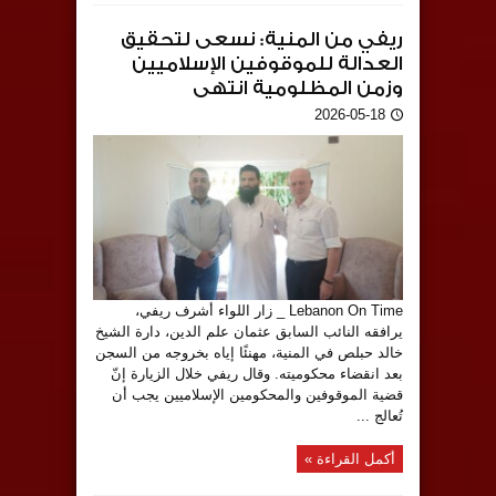
ريفي من المنية: نسعى لتحقيق
العدالة للموقوفين الإسلاميين
وزمن المظلومية انتهى
2026-05-18
Lebanon On Time _ زار اللواء أشرف ريفي،
يرافقه النائب السابق عثمان علم الدين، دارة الشيخ
خالد حبلص في المنية، مهنئًا إياه بخروجه من السجن
بعد انقضاء محكوميته. وقال ريفي خلال الزيارة إنّ
قضية الموقوفين والمحكومين الإسلاميين يجب أن
تُعالج ...
أكمل القراءة »