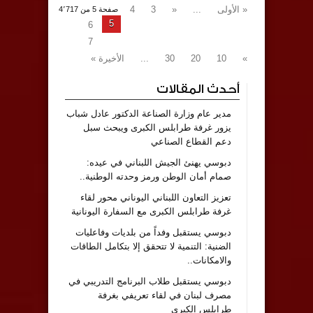
« الأولى
...
«
3
4
صفحة 5 من 4٬717
5
6
7
»
10
20
30
...
الأخيرة »
أحدث المقالات
مدير عام وزارة الصناعة الدكتور عادل شباب
يزور غرفة طرابلس الكبرى ويبحث سبل
دعم القطاع الصناعي
دبوسي يهنئ الجيش اللبناني في عيده:
صمام أمان الوطن ورمز وحدته الوطنية..
تعزيز التعاون اللبناني اليوناني محور لقاء
غرفة طرابلس الكبرى مع السفارة اليونانية
دبوسي يستقبل وفداً من بلديات وفاعليات
الضنية: التنمية لا تتحقق إلا بتكامل الطاقات
والامكانات..
دبوسي يستقبل طلاب البرنامج التدريبي في
مصرف لبنان في لقاء تعريفي بغرفة
طرابلس الكبرى