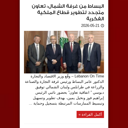
البساط من غرفة الشمال: تعاون
متجدد لتطوير قطاع الملكية
الفكرية
2026-05-21
Lebanon On Time – وقّع وزير الاقتصاد والتجارة
الدكتور عامر البساط ورئيس غرفة التجارة والصناعة
والزراعة في طرابلس ولبنان الشمالي توفيق
دبوسي ” اتفاقية تعاون” بحضور نائبي الرئيس
إبراهيم فوز ونخيل يمين، بهدف تطوير وتسهيل
وتبسيط الممارسات المرتبطة بتسجيل وحماية ...
أكمل القراءة »