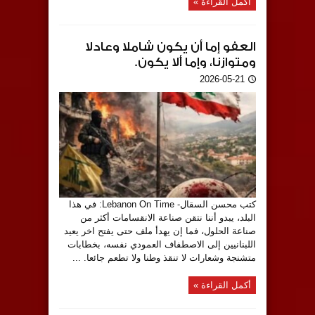
أكمل القراءة »
العفو إما أن يكون شاملا وعادلا
ومتوازنا، وإما ألا يكون.
2026-05-21
كتب محسن السقال- Lebanon On Time: في هذا
البلد، يبدو أننا نتقن صناعة الانقسامات أكثر من
صناعة الحلول، فما إن يهدأ ملف حتى يفتح اخر يعيد
اللبنانيين إلى الاصطفاف العمودي نفسه، بخطابات
متشنجة وشعارات لا تنقذ وطنا ولا تطعم جائعا. ...
أكمل القراءة »