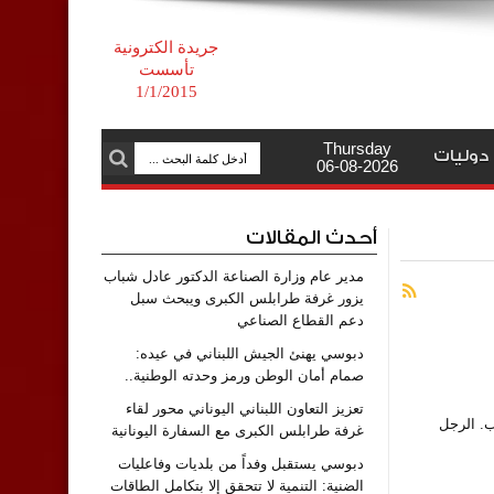
جريدة الكترونية
تأسست
1/1/2015
Thursday
دوليات
06-08-2026
أحدث المقالات
مدير عام وزارة الصناعة الدكتور عادل شباب
يزور غرفة طرابلس الكبرى ويبحث سبل
دعم القطاع الصناعي
دبوسي يهنئ الجيش اللبناني في عيده:
صمام أمان الوطن ورمز وحدته الوطنية..
تعزيز التعاون اللبناني اليوناني محور لقاء
قيق طموحه الغريب. الرجل
غرفة طرابلس الكبرى مع السفارة اليونانية
دبوسي يستقبل وفداً من بلديات وفاعليات
الضنية: التنمية لا تتحقق إلا بتكامل الطاقات