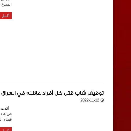
المبدع 
أكمل ا
توقيف شاب قتل كل أفراد عائلته في العراق
2022-11-12
أكدت شر
في قضاء
قضاء الن
أكمل ا