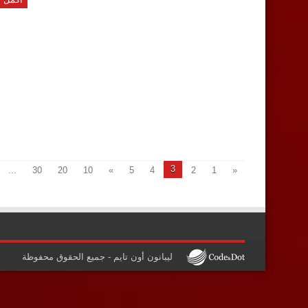
3
...
30
20
10
»
5
4
2
1
«
ليبانون أون تايم - جميع الحقوق محفوظة