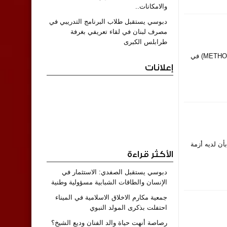
والامكانات..
دبوسي يستقبل طلاب البرنامج التدريبي في
مصرف لبنان في لقاء تعريفي بغرفة
طرابلس الكبرى
Lebanon On Time – أصدرت منظمة الصحة العالمية تنبيهاً بشأن وجود دفعة ملوثة من منتج ميتوتريكسات بعيار 50 ملغ (METHOTREX 50mg) في
إعلانات
 بأن لديه أزمة
الأكثر قراءة
دبوسي يستقبل الصفدي: الاستثمار في
الإنسان والطاقات الشبابية مسؤولية وطنية
جمعية مكارم الاخلاق الاسلامية في الميناء
احتفلت بذكرى المولد النبوي
رصاصة أنهت حياة والد الفنان وديع الشيخ؟