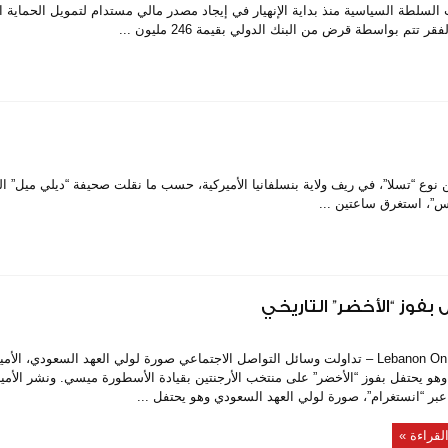
لسلطة السياسية منذ بداية الإنهيار في إيجاد مصدر مالي مستدام لتمويل الحماية ال
ع “تسلا”، في ريف ولاية بنسلفانيا الأميركية، حسب ما نقلت صحيفة “ديلي ميل” الب
إس”، استغرق ساعتين ...
فوز “الأخضر” التاريخي
Lebanon On Time – تداولت وسائل التواصل الاجتماعي صورة لولي العهد السعودي، الأ
هو يحتفل بفوز “الأخضر” على منتخب الأرجنتين بقيادة الأسطورة ميسي. ونشر الأمي
بر “انستغرام”، صورة لولي العهد السعودي وهو يحتفل ...
لقراءة »