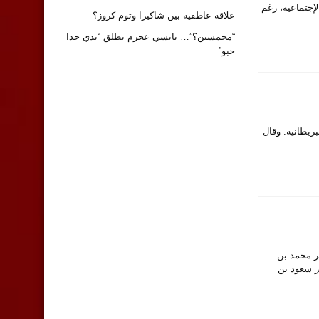
إجتماعية، رغم
علاقة عاطفية بين شاكيرا وتوم كروز؟
“محمسين؟”… نانسي عجرم تطلق “بدي حدا
حبو”
ريطانية. وقال
مير محمد بن
ر سعود بن