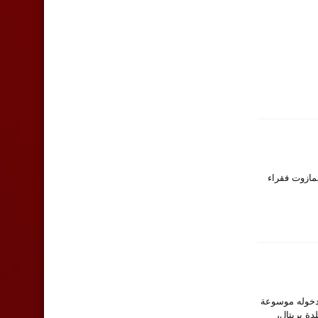
لبدائية منها كلفة الحد الأدنى للمنزل: الحطب 600 – 1000 دولار… و1100 دولار للمازوت فقراء
س إبن البقاع والبالغ من العمر 19 عاماً على دخوله موسوعة
“تويتر” قائلاً: “ابن ال١٩ عامًا ،من بلدة بريتال،