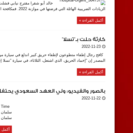
خالد أبو شقرا مقترح نيابي فشلت ا
الزيادات الضريبية الهائلة التي فرضتها في موازنة 2022. فمكافحة الفقر تتم بواسطة قرض من البنك الدولي بقيمة 246 مليون ...
أكمل القراءة »
كارثة حلت بـ”تسلا”
2022-11-23
كافح رجال إطفاء متطوعون لإطفاء حريق كبير اندلع في سيارة من نو
المصدر إن “إخماد الحريق، الذي اشتعل، الثلاثاء، في سيارة “تسلا 
أكمل القراءة »
بالصور والفيديو: ولي العهد السعودي يحتفل ب
2022-11-22
سلمان و
سلمان ع
أكمل ا