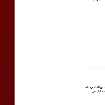
ووالدته وجدته
دث قتل في