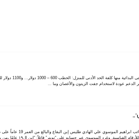
باسمة عطوي التدفئة باتت باهظة بشتّى وسائلها… حتى ا
ر الدعم عودة لاستخدام جفت الزيتون والأغصان وما ...
هنأ النائب ابراهيم الموسوي علي الهادي طلي
غينيس للأرقام القياسية. وغرد الموسوي عبر حسابه على 