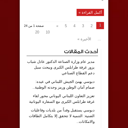
أكمل القراءة »
1
»
5
4
3
2
صفحة 1 من 24
20
10
...
الأخيرة »
أحدث المقالات
مدير عام وزارة الصناعة الدكتور عادل شباب
يزور غرفة طرابلس الكبرى ويبحث سبل
دعم القطاع الصناعي
دبوسي يهنئ الجيش اللبناني في عيده:
صمام أمان الوطن ورمز وحدته الوطنية..
تعزيز التعاون اللبناني اليوناني محور لقاء
غرفة طرابلس الكبرى مع السفارة اليونانية
دبوسي يستقبل وفداً من بلديات وفاعليات
الضنية: التنمية لا تتحقق إلا بتكامل الطاقات
والامكانات..