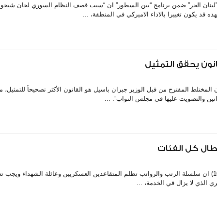
ل”لبنان الحر” ضمن برنامج “بين السطور” ان “سبب قصف النظام السوري لخان شيخون
 قد يكون تغييرا بالاداء الاميركي في المنطقة، ...
نون يحقق التمثيل
المختلط المقترح من قبل الوزير جبران باسيل هو القانون الأكثر تصحيحاً للتمثيل، مش
نين والتصويت عليها في مجلس النواب”. ...
طال كل الفئات
اعتبر العميد المتقاعد شامل روكز في حديث عبر صوت لبنان (100.5) ان سلسلة الرتب والرواتب تظلم المتقاعدين العسكريين وعائلة الشهداء 