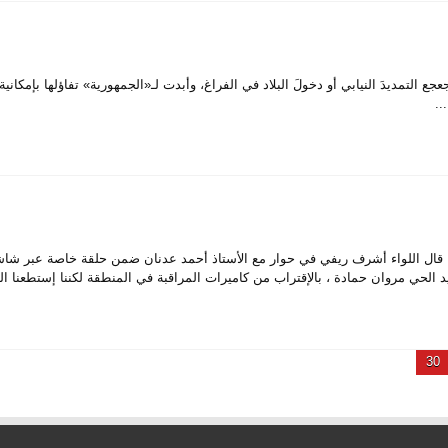
ديدَ النيابي أو دخولَ البلاد في الفراغ، وأبدت لـ«الجمهورية» تفاؤلها بإمكانية
..
قال اللواء أشرف ريفي في حوار مع الأستاذ أحمد عدنان ضمن حلقة خاصة عبر شاشة
 الحي مروان حمادة ، بالإقتراب من كاميرات المراقبة في المنطقة لكننا إستطعنا التأ
30