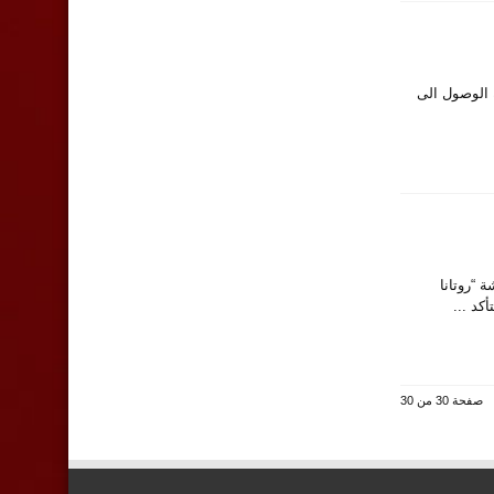
 الوصول الى
 “روتانا
كد ...
صفحة 30 من 30