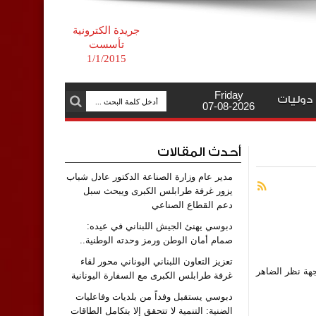
جريدة الكترونية
تأسست
1/1/2015
Friday
دوليات
07-08-2026
أحدث المقالات
مدير عام وزارة الصناعة الدكتور عادل شباب
يزور غرفة طرابلس الكبرى ويبحث سبل
دعم القطاع الصناعي
دبوسي يهنئ الجيش اللبناني في عيده:
صمام أمان الوطن ورمز وحدته الوطنية..
تعزيز التعاون اللبناني اليوناني محور لقاء
جهة نظر الضاهر
غرفة طرابلس الكبرى مع السفارة اليونانية
دبوسي يستقبل وفداً من بلديات وفاعليات
الضنية: التنمية لا تتحقق إلا بتكامل الطاقات