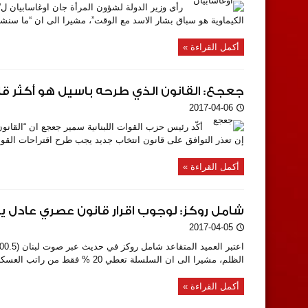
رأى وزير الدولة لشؤون المرأة جان اوغاسابيان 
الكيماوية هو سباق بشار الاسد مع الوقت”، مشيرا الى ان “ما سنشهده
أكمل القراءة »
جعجع: القانون الذي طرحه باسيل هو أكثر قا
2017-04-06
أكّد رئيس حزب القوات اللبنانية سمير جعجع ان “القانون 
إن تعذر التوافق على قانون انتخاب جديد يجب طرح اقتراحات القوا
أكمل القراءة »
شامل روكز: لوجوب اقرار قانون عصري عادل ي
2017-04-05
الظلم، مشيرا الى ان السلسلة تعطي 20 % فقط من راتب العسكري الذي لا يزال في الخدمة، ...
أكمل القراءة »