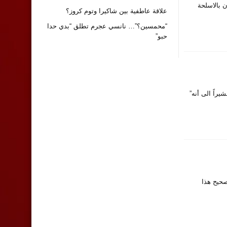
 بالاسلحة
علاقة عاطفية بين شاكيرا وتوم كروز؟
“محمسين؟”… نانسي عجرم تطلق “بدي حدا
حبو”
يراً الى أنه”
ويجب تصحيح هذا