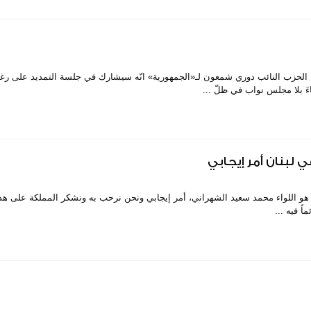
 الحزب النائب دوري شمعون لـ«الجمهورية» انّه سيشارك في جلسة التمديد على رغم
ءَ بلا مجلس نواب في ظلّ ...
لبنان أمر إيجابي
 هو اللواء محمد سعيد الشهراني، أمر إيجابي ونحن نرحب به ونشكر المملكة على هذا 
ً فيه ...