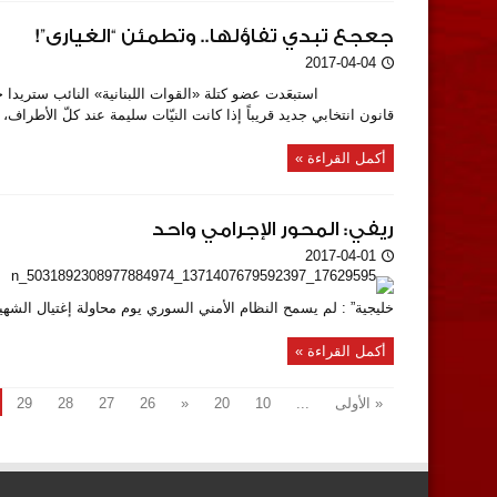
جعجع تبدي تفاؤلها.. وتطمئن “الغيارى”!
2017-04-04
استبعَدت عضو كتلة «القوات اللبنانية» النائب ستريدا جعجع التم
قانون انتخابي جديد قريباً إذا كانت النيّات سليمة عند كلّ الأطراف، .
أكمل القراءة »
ريفي: المحور الإجرامي واحد
2017-04-01
خليجية” : لم يسمح النظام الأمني السوري يوم محاولة إغتيال الشهيد
أكمل القراءة »
« الأولى
...
10
20
«
26
27
28
29