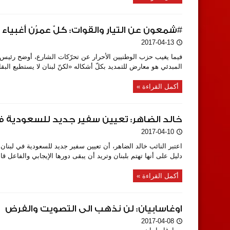
#شمعون عن التيار والقوات: كلّ عمرُن أغبياء
2017-04-13
فيما يغيب حزب الوطنيين الأحرار عن تحرّكات الشارع، أوضح رئيس
المبدئي هو معارض للتمديد بكلّ أشكاله «لكنّ لبنان لا يستطيع البقا
أكمل القراءة »
خالد الضاهر: تعيين سفير جديد للسعودية في 
2017-04-10
اعتبر النائب خالد الضاهر، أن تعيين سفير جديد للسعودية في لبنان
دليل على أنها تهتم بلبنان وتريد أن يبقى دورها الإيجابي والفاعل قائما
أكمل القراءة »
اوغاسابيان: لن نذهب الى التصويت والفرض
2017-04-08