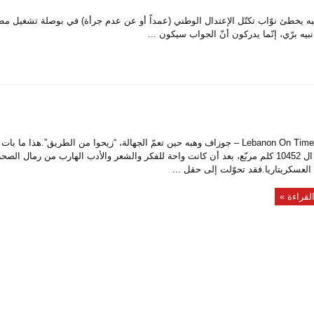
Leban – جوزاف وهبه يخطئ نوّاب تكتّل الإعتدال الوطني (عمداً أو عن عدم جرأة) في بوصلة تشغيل
 برّي، إنّما يدركون أنّ الجواب سيكون ...
خاص Lebanon On Time – جوزاف وهبه حين تعمّ الجهالة، “زيحوا من الطريق”.هذا ما ب
مساحة ال 10452 كلم مربّع، بعد أن كانت واحة للفكر والشعر والأدب الهارب من رمال الص
العسكريتاريا.فقد تحوّلت إلى حقل ...
لقراءة »