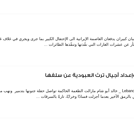
ف وهبه هناك سببان كبيران يدفعان العاصمة الإيرانية الى الإحتفال الكبير بما جرى ويجري في غلاف 
لثأر عن عشرات الغارات الني نفّذتها وتنفّذها الطائرات ...
إعداد أجيال ترث العبودية عن سلفها
خاص Lebanon On Time _ خالد أبو شام مازالت الطغمة الحاكمة تواصل حفلة جنونها بتدمير ونهب
لرمق الأخير بعدما أجزلت فسادًا وخرابًا، تارةً بالسرقات ...