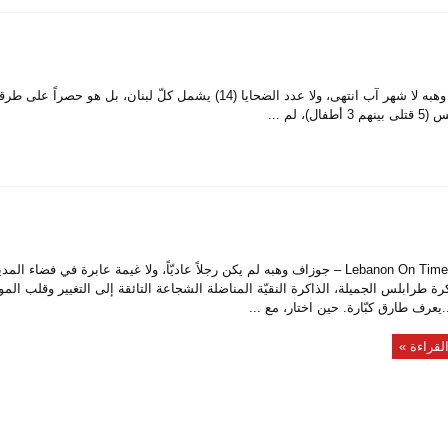
خاص Lebanon On Time – جوزاف وهبه لا شهر آب انتهى، ولا عدد الضحايا (14) يشمل كلّ لبنان، بل 
م ...
خاص Lebanon On Time – جوزاف وهبه لم يكن رجلاً عاديّاً، ولا غيمة عابرة في فضاء 
اكرة طرابلس الجميلة، الذاكرة النقيّة المناضلة الشجاعة التائقة إلى التغيير وقلب ال
عرف طارق كبّارة. حين اختار، مع ...
لقراءة »