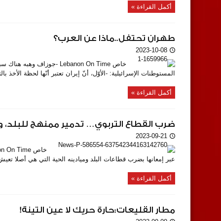
أكمل القراءة »
طهران تحتفل..ماذا عن العرب؟
2023-10-08
خاص Lebanon On Time -جوزا
المستوطنات الإسرائيلية: -الأوّل، أنّ إيران تعتبر أنّها لحظة الأخذ با
أكمل القراءة »
ضرب القطاع التربوي… تدمير ممنهج للبلد، و
2023-09-21
عبر إمعانها بضرب قطاعات البلد وميادينه الحية التي هي أصلا تعيش با
أكمل القراءة »
مطار القليعات:حارة حريك لا عين التينة!