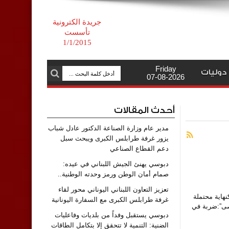
جريدة الكترونية
تأسست
1/1/2015
Friday
دوليات
07-08-2026
أحدث المقالات
مدير عام وزارة الصناعة الدكتور عادل شباب
يزور غرفة طرابلس الكبرى ويبحث سبل
دعم القطاع الصناعي
دبوسي يهنئ الجيش اللبناني في عيده:
صمام أمان الوطن ورمز وحدته الوطنية..
تعزيز التعاون اللبناني اليوناني محور لقاء
ار كنهاية محتملة
غرفة طرابلس الكبرى مع السفارة اليونانية
قصى”:ضربة في
دبوسي يستقبل وفداً من بلديات وفاعليات
الضنية: التنمية لا تتحقق إلا بتكامل الطاقات