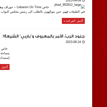
2023-09-09
خاص on On Time
في القليعات.فهم، حين يتوجّهون بالطلب الى رئيس مجلس النواب نبيه
أكمل القراءة »
جنود الربّ، الأمر بالمعروف و”باربي” الشيعة!
2023-08-24
إستبداد 
أكمل ا