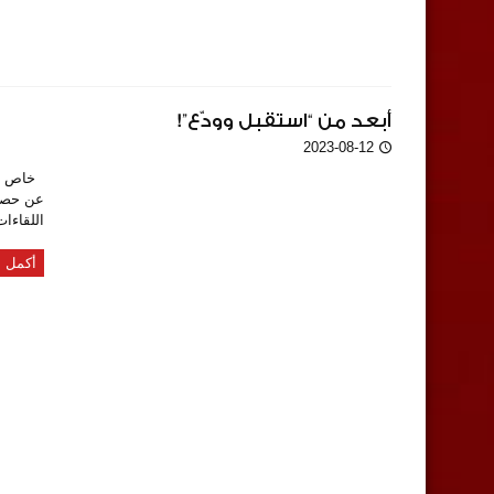
أبعد من “استقبل وودّع”!
2023-08-12
عن حصر 
اللقاءات
أكمل ا