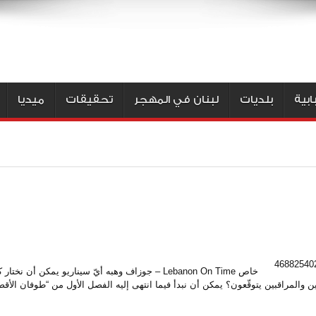
بية
بلديات
لبنان في المهجر
تحقيقات
ميديا
خاص Lebanon On Time – جوزاف وهبه أيّ سيناريو يمكن أن نخت
ن والمراقبين يتوقّعون؟ يمكن أن نبدأ فيما انتهى إليه الفصل الأول من “طوفان الأ