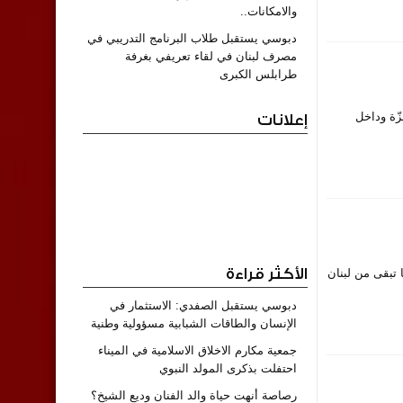
والامكانات..
دبوسي يستقبل طلاب البرنامج التدريبي في
مصرف لبنان في لقاء تعريفي بغرفة
طرابلس الكبرى
غزّة وداخل
إعلانات
الأكثر قراءة
 ما تبقى من لبنان
دبوسي يستقبل الصفدي: الاستثمار في
الإنسان والطاقات الشبابية مسؤولية وطنية
جمعية مكارم الاخلاق الاسلامية في الميناء
احتفلت بذكرى المولد النبوي
رصاصة أنهت حياة والد الفنان وديع الشيخ؟