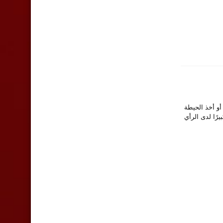
درة أو أخذ الحيطة
رًا لدى الرأي