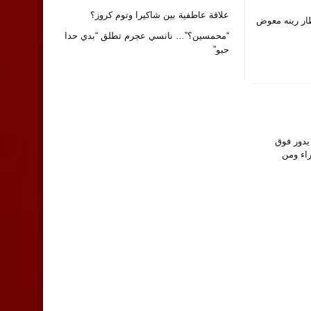
علاقة عاطفية بين شاكيرا وتوم كروز؟
 مطار رينه معوض
“محمسين؟”… نانسي عجرم تطلق “بدي حدا
حبو”
ات يدور فوق
حراء ومن