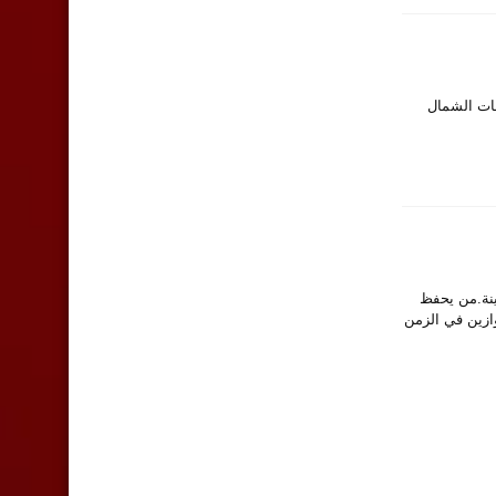
هو حصراً على طرقات الشمال
المدينة.من يحفظ
موازين في الزمن