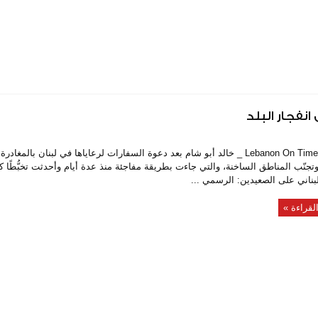
 انفجار البلد
خاص Lebanon On Time _ خالد أبو شام بعد دعوة السفارات لرعاياها في لبنان بالمغا
تجنّب المناطق الساخنة، والتي جاءت بطريقة مفاجئة منذ عدة أيام وأحدثت تخبُّطًا كبي
لبناني على الصعيدين: الرسمي ...
لقراءة »