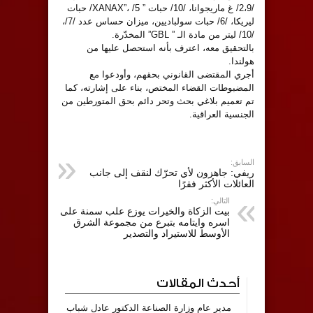
/2،9/ غ ماريجوانا، /10/ حبات ” XANAX”، /5/ حبات
ليريكا، /6/ حبات سولباديين، ميزان حساس عدد /7/،
/10/ ليتر من مادة الـ ” GBL” المخدّرة.
بالتحقيق معه، اعترف بأنه استحصل عليها من
هولندا.
أجري المقتضى القانوني بحقهم، وأودعوا مع
المضبوطات القضاء المختص، بناء على إشارته، كما
تم تعميم بلاغي بحث وتحر دائم بحق المتورطين من
الجنسية العراقية.
السابق:
ريفي: جاهزون لأي تحرّك لنقف إلى جانب
العائلات الأكثر فقرًا
التالي:
بيت الزكاة والخيرات يوزع علب سمنة على
اسره وايتامه بتبرع من مجموعة الشرق
الأوسط للاستيراد والتصدير
أحدث المقالات
مدير عام وزارة الصناعة الدكتور عادل شباب