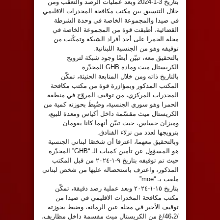
بتاريخ 3-1-2024 وبعد عمليات الرصد والتعقب ومن
خلال التنسيق بين مكتب مكافحة المخدرات الاقليمي
في صيدا والمجموعة الخاصة في وحدة الشرطة
القضائية، أطبقت قوة من المجموعة الخاصة في
محلة الحمرا على أحد أفراد الشبكة وتمكّنت من
توقيفه وهو من الجنسية اللبنانية.
بالتحقيق معه، تبيّن أيضًا وجود شبكة لترويج
الكريستال ميث ومادة GHB المخدّرة.
بالتاريخ ذاته ومن خلال المتابعة الحثيثة، تمكّن
المكتب المذكور وبمؤازرة قوة من مكتب مكافحة
المخدرات المركزي، من توقيف المروّج في منطقة
الحمرا وهو سوري الجنسية، وضُبِطَ بحوزته كمية من
الكريستال ميث مقسّمة داخل أكياس ومعدة للبيع،
وميزان حساس، حيث تبيّن أنهما كانا يقومان
بترويجها لعدد من نزلاء الفنادق.
وبالتحقيق معهما، اعترفا أن شخصًا لبناني الجنسية
هو المسؤول عن تأمين كميات الـ “GHB” المخدّرة
حيث تم توقيفه بتاريخ ٩-١-٢٠٢٤ من قبل المكتب
المذكور، واعترف باستحصاله عليها من شخص لبناني
ملقب بـ “moe”.
بتاريخ ١٥-١-٢٠٢٤ وبعد عملية رصد دقيقة، تمكّن
مكتب مكافحة المخدرات الاقليمي في صيدا من
توقيف الأخير في محلة عين الرمانة، وضبط بحوزته
/46،2/غ من الكريستال ميث مقسمة داخل مظاريف،