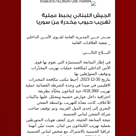
الجيش اللبناني يحبط عملية
تهريب حبوب مخدرة من سوريا
صــدر عـــن المديرية العامة لقــوى الأمــن الداخلي
_ شعبة العلاقـات العامة
البـــلاغ التالــــي:
في إطار المتابعة المستمرّة التي تقوم بها قوى
الأمن الداخلي لمكافحة عمليات تهريب المخدّرات
وتوقيف المتورّطين بها.
بتاريخ 30-12-2023، أحبط مكتب مكافحة المخدرات
الاقليمي في صيدا في وحدة الشرطة القضائية عملية
تهريب /418,380/ حبة كبتاغون مخبّأة بطريقة
احترافية داخل عوارض خشبية ومحمّل عليها ماكينات
للأعلاف، كانت معدّة للتهريب بواسطة الشحن
البحري إلى إحدى الدول العربية، وتم توقيف صاحب
شركة الشحن لبناني الجنسية.
نتيجة المتابعة الحثيثة، جرى كشف هويات المتورطين
بعملية تهريب الكبتاغون من لبنان، بحيث تبيّن أنهما
عراقيا الجنسية بالاشتراك مع شخص لبناني الجنسية.