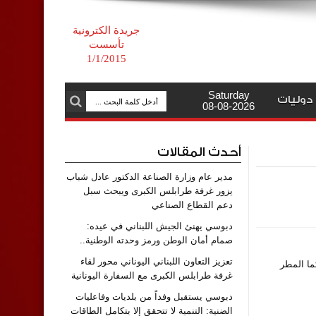
جريدة الكترونية
تأسست
1/1/2015
Saturday
دوليات
08-08-2026
أحدث المقالات
مدير عام وزارة الصناعة الدكتور عادل شباب
يزور غرفة طرابلس الكبرى ويبحث سبل
دعم القطاع الصناعي
دبوسي يهنئ الجيش اللبناني في عيده:
صمام أمان الوطن ورمز وحدته الوطنية..
تعزيز التعاون اللبناني اليوناني محور لقاء
ما المطر
غرفة طرابلس الكبرى مع السفارة اليونانية
دبوسي يستقبل وفداً من بلديات وفاعليات
الضنية: التنمية لا تتحقق إلا بتكامل الطاقات