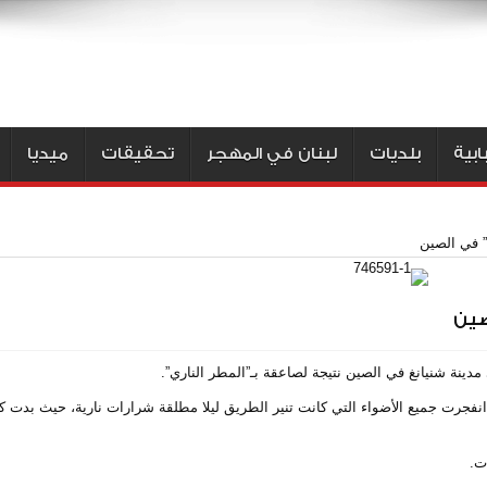
بية
بلديات
لبنان في المهجر
تحقيقات
ميديا
” في الصين
صين
ينة شنيانغ في الصين نتيجة لصاعقة بـ”المطر الناري”.
نفجرت جميع الأضواء التي كانت تنير الطريق ليلا مطلقة شرارات نارية، حيث بدت ك
ت.