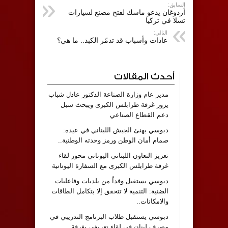
السابق:
أردوغان يدعو ماسك لفتح مصنع لسيارات
تسلا في تركيا
التالي:
عادات وأسباب قد تدمّر الكبد.. ما هي؟
أحدث المقالات
مدير عام وزارة الصناعة الدكتور عادل شباب
يزور غرفة طرابلس الكبرى ويبحث سبل
دعم القطاع الصناعي
دبوسي يهنئ الجيش اللبناني في عيده:
صمام أمان الوطن ورمز وحدته الوطنية..
تعزيز التعاون اللبناني اليوناني محور لقاء
غرفة طرابلس الكبرى مع السفارة اليونانية
دبوسي يستقبل وفداً من بلديات وفاعليات
الضنية: التنمية لا تتحقق إلا بتكامل الطاقات
والامكانات..
دبوسي يستقبل طلاب البرنامج التدريبي في
مصرف لبنان في لقاء تعريفي بغرفة