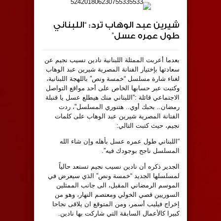
شيرين عبد الوهاب ترد: “اللبناني
طول عمره عسل”
بعدما أعربت الممثلة اللبنانية نادين نسيب نجيم عن
سعادتها بإختيار الفنانة المصرية شيرين عبد الوهاب
لغناء شارة مسلسل “خمسة ونص” باللهجة اللبنانية،
وكتبت عبر حسابها الخاص على أحد مواقع التواصل
الاجتماعي قائلة :”اللبناني منك هيطلع عسل يا قنبلة
رمضان.. بحبك أوي.. هتنوري المسلسل”، ردت
الفنانة المصرية شيرين عبد الوهاب على كلمات
نجيم، حيث كتبت التالي:
“اللبناني طول عمره عسل بأهله وإن شاء الله
المسلسل ناجح بوجودك فيه”.
الجدير ذكره أن نادين نسيب نجيم تستعد حالياً
لمسلسلها الجديد “خمسة ونص” الذي سيعرض في
الموسم الرمضاني المقبل، الى جانب الممثلين
السوريين قصي الخولي ومعتصم النهار، وهو من
إخراج فيليب أسمر، ومن المتوقع ان يلاقى نجاحا
كبيرا كالأعمال السابقة التي شاركت بها نادين.