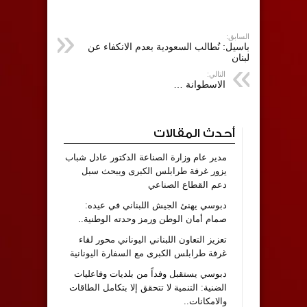
السابق:
باسيل: نُطالب السعودية بعدم الانكفاء عن
لبنان
التالي:
الاسطوانة …
أحدث المقالات
مدير عام وزارة الصناعة الدكتور عادل شباب
يزور غرفة طرابلس الكبرى ويبحث سبل
دعم القطاع الصناعي
دبوسي يهنئ الجيش اللبناني في عيده:
صمام أمان الوطن ورمز وحدته الوطنية..
تعزيز التعاون اللبناني اليوناني محور لقاء
غرفة طرابلس الكبرى مع السفارة اليونانية
دبوسي يستقبل وفداً من بلديات وفاعليات
الضنية: التنمية لا تتحقق إلا بتكامل الطاقات
والامكانات..