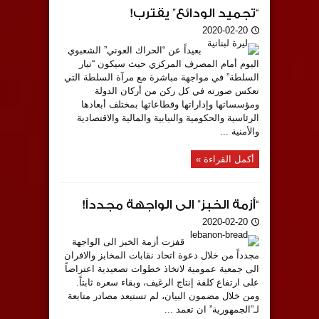
“تجميد الودائع” يقترب!
2020-02-20
بعيداً عن “الحراك العوني” الشعبوي
اليوم أمام المصرف المركزي حيث سيكون “تيار
السلطة” في مواجهة مباشرة مع مرآة السلطة التي
تعكس صورته في كل ركن من أركان الدولة
ومؤسساتها وإداراتها وقطاعاتها بمختلف أبعادها
الرئاسية والحكومية والنيابية والمالية والاقتصادية
والأمنية ...
أكمل القراءة »
“أزمة الخبز” الى الواجهة مجدداً!
2020-02-20
قفزت أزمة الخبز الى الواجهة
مجدداً من خلال دعوة اتحاد نقابات المخابز والافران
الى جمعية عمومية لاتخاذ خطوات تصعيدية اعتراضاً
على ارتفاع كلفة إنتاج الرغيف، وبقاء سعره ثابتاً.
ومن خلال مضمون البيان، لم تستبعد مصادر متابعة
لـ”الجمهورية” ان تعمد ...