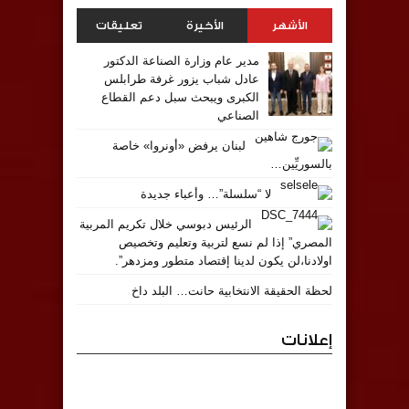
الأشهر
الأخيرة
تعليقات
مدير عام وزارة الصناعة الدكتور
عادل شباب يزور غرفة طرابلس
الكبرى ويبحث سبل دعم القطاع
الصناعي
لبنان يرفض «أونروا» خاصة
بالسوريِّين…
لا “سلسلة”… وأعباء جديدة
الرئيس دبوسي خلال تكريم المربية
المصري” إذا لم نسع لتربية وتعليم وتخصيص
اولادنا،لن يكون لدينا إقتصاد متطور ومزدهر”.
لحظة الحقيقة الانتخابية حانت… البلد داخ
إعلانات