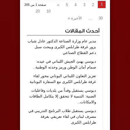
1
»
5
4
3
2
صفحة 1 من 205
20
10
30
...
الأخيرة »
أحدث المقالات
مدير عام وزارة الصناعة الدكتور عادل شباب
يزور غرفة طرابلس الكبرى ويبحث سبل
دعم القطاع الصناعي
دبوسي يهنئ الجيش اللبناني في عيده:
صمام أمان الوطن ورمز وحدته الوطنية..
تعزيز التعاون اللبناني اليوناني محور لقاء
غرفة طرابلس الكبرى مع السفارة اليونانية
دبوسي يستقبل وفداً من بلديات وفاعليات
الضنية: التنمية لا تتحقق إلا بتكامل الطاقات
والامكانات..
دبوسي يستقبل طلاب البرنامج التدريبي في
مصرف لبنان في لقاء تعريفي بغرفة
طرابلس الكبرى