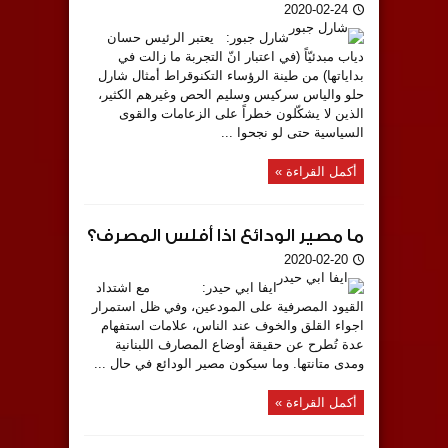
2020-02-24
شارل جبور: يعتبر الرئيس حسان
دياب مبدئيّاً (في اعتبار انّ التجربة ما زالت في
بداياتها) من طينة الرؤساء التكنوقراط أمثال شارل
حلو والياس سركيس وسليم الحص وغيرهم الكثير،
الذين لا يشكّلون خطراً على الزعامات والقوى
السياسية حتى لو نجحوا ...
أكمل القراءة »
ما مصير الودائع اذا أفلس المصرف؟
2020-02-20
ايفا ابي حيدر: مع اشتداد
القيود المصرفية على المودعين، وفي ظل استمرار
اجواء القلق والخوف عند الناس، علامات استفهام
عدة تُطرح عن حقيقة أوضاع المصارف اللبنانية
ومدى متانتها. وما سيكون مصير الودائع في حال ...
أكمل القراءة »