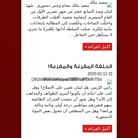
سعيد مالك محام وخبير دستوري شَهدَ
لبنان ومنذ السابع عشر من شهر تشرين الأول من
العام المنصرم، إنتفاضة شعبية، أقفلت الطرقات،
واحتلّت الساحات، وخَلُصَت إلى المطالبة بإنتخابات
نيابية مُبْكِرة. صمّت السلطة آذانها، مُعْتَبرةً ما يجري،
لا يستأهل حتى التفاعل ...
أكمل القراءة »
الحلقة المفرغة والمفزعة!
2020-02-12
رامي الرّيس: هل لبنان عصي على الاصلاح؟ وهل
كتب على ابنائه ان يكونوا أسرى الطوائف والمذاهب
إلى الأبد؟ وهل يجوز أن تنتصب الجدران الطائفية
بينهم فتفرزهم مواطنين درجة أولى وثانية وثالثة
ورابعة؟ وهل من المنطقي أن تتحول بعض المواد
الدستورية ...
أكمل القراءة »