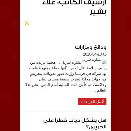
أرشيف الكاتب: علاء
بشير
ودائع ومزارات
2020-04-10
بشارة شربل : هجمة مرتدة من
رياض سلامة. قال أمس: “إنها حملة ممنهجة قامت
بها شركة في فرنسا زوّرت صوَر تحويلات بتحريضٍ
من جهات محليّة لضرب سمعة مصرف لبنان
وحاكمه”، ثم فلَشَ ذمته المالية أمام الناس. نحن ضدّ
الظلم ...
أكمل القراءة »
هل يشكل دياب خطراً على
الحريري؟