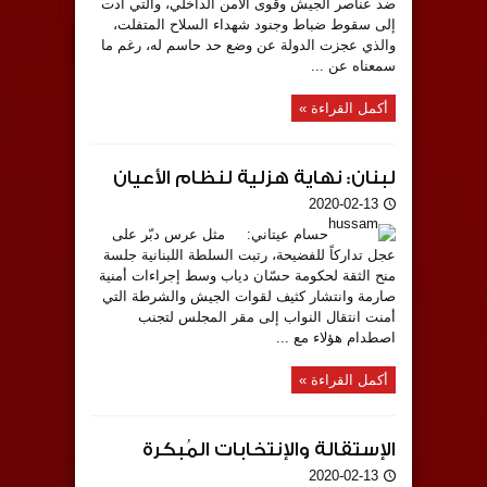
ضد عناصر الجيش وقوى الأمن الداخلي، والتي أدت
إلى سقوط ضباط وجنود شهداء السلاح المتفلت،
والذي عجزت الدولة عن وضع حد حاسم له، رغم ما
سمعناه عن ...
أكمل القراءة »
لبنان: نهاية هزلية لنظام الأعيان
2020-02-13
حسام عيتاني: مثل عرس دبّر على
عجل تداركاً للفضيحة، رتبت السلطة اللبنانية جلسة
منح الثقة لحكومة حسّان دياب وسط إجراءات أمنية
صارمة وانتشار كثيف لقوات الجيش والشرطة التي
أمنت انتقال النواب إلى مقر المجلس لتجنب
اصطدام هؤلاء مع ...
أكمل القراءة »
الإستقالة والإنتخابات المُبكرة
2020-02-13