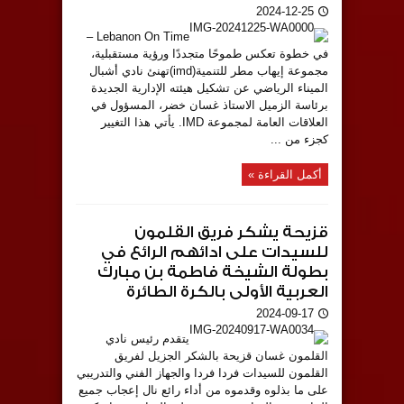
2024-12-25
Lebanon On Time –
في خطوة تعكس طموحًا متجددًا ورؤية مستقبلية،
مجموعة إيهاب مطر للتنمية(imd)تهنئ نادي أشبال
الميناء الرياضي عن تشكيل هيئته الإدارية الجديدة
برئاسة الزميل الاستاذ غسان خضر، المسؤول في
العلاقات العامة لمجموعة IMD. يأتي هذا التغيير
كجزء من ...
أكمل القراءة »
قزيحة يشكر فريق القلمون
للسيدات على ادائهم الرائع في
بطولة الشيخة فاطمة بن مبارك
العربية الأولى بالكرة الطائرة
2024-09-17
يتقدم رئيس نادي
القلمون غسان قزيحة بالشكر الجزيل لفريق
القلمون للسيدات فردا فردا والجهاز الفني والتدريبي
على ما بذلوه وقدموه من أداء رائع نال إعجاب جميع