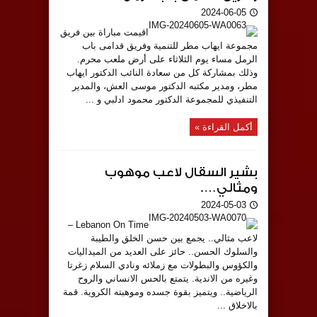
2024-06-05
اقيمت مباراة بين فريق
مجموعة ايهاب مطر للتنمية وفريق قدامى باب
الرمل مساء يوم الثلاثاء على أرض ملعب محرم.
وذلك بمشاركة كل من سعادة النائب الدكتور ايهاب
مطر، ومدير مكتبه الدكتور موسى العش، والمدير
التنفيذي للمجموعة الدكتور محمود ادلبي و ...
أكمل القراءة »
بشير السقال لاعب موهوب
ومثالي….
2024-05-03
Lebanon On Time –
لاعب مثالي.. يجمع بين حسن الخلق والطيبة
والسلوك الحسن.. حائز على العديد من الميداليات
والكؤوس والبطولات مع زملائه ونادي السلام زغرتا
وغيره من الاندية. يتمتع بالحس الانساني والروح
الرياضية.. ويتميز بقوة جسده وموهبته الكروية. قمة
بالاخلاق ...