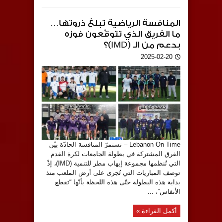
المنافسة الرياضية تبلغ ذروتها…
ما الفريق الذي تتوقّعون فوزه
بدعم من الـ (IMD)؟
2025-02-20
Lebanon On Time – تستمرّ المنافسة الحادّة بيْن
الفرق المشتركة في بطولة الجامعات لكرة القدم
التي تُنظمها مجموعة إيهاب مطر للتنمية (IMD)، إذْ
توصف المباريات التي تُجرى على أرض الملعب منذ
بداية هذه البطولة حتّى هذه اللحظة بأنّها “تقطع
الأنفاس”، ...
أكمل القراءة »