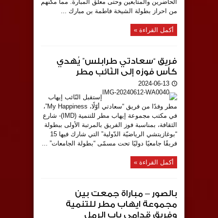
الحاضرين والمتابعين وحتى معلق المبارة. مما مكنهم
من احراز بطولة الشيخة فاطمة بن مبارك ...
أكمل القراءة »
فريق “سعادتي طرابلس” يُهدي
كأس فوزه إلى النّائب مطر
2024-06-13
إستقبل النّائب إيهاب
مطر وفدًا من فريق “سعادتي أوّلًا، My Happiness”،
في مكتب مجموعة إيهاب مطر للتنمية (IMD)- شارع
الثقافة، بمناسبة فوز الفريق بالمرتبة الأولى ببطولة
“بوغازيتشي الرياضيّة الدّولية” التي شارك فيها 15
فريقًا جامعيًا دوليًا تحت مسمّى “بطولة الجامعات” ...
أكمل القراءة »
بالصور – مباراة جمعت بين
مجموعة ايهاب مطر للتنمية
وفريق قدامى باب الرمل