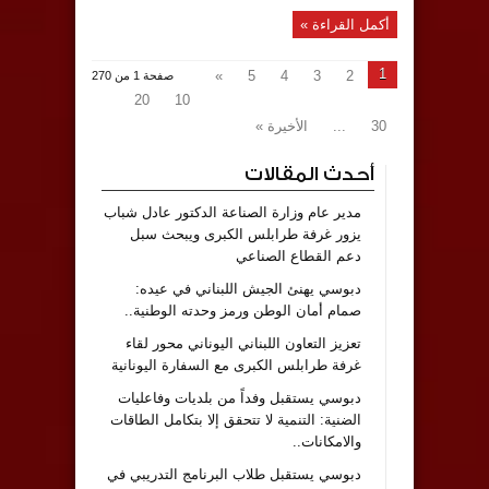
أكمل القراءة »
1
»
5
4
3
2
صفحة 1 من 270
20
10
30
...
الأخيرة »
أحدث المقالات
مدير عام وزارة الصناعة الدكتور عادل شباب
يزور غرفة طرابلس الكبرى ويبحث سبل
دعم القطاع الصناعي
دبوسي يهنئ الجيش اللبناني في عيده:
صمام أمان الوطن ورمز وحدته الوطنية..
تعزيز التعاون اللبناني اليوناني محور لقاء
غرفة طرابلس الكبرى مع السفارة اليونانية
دبوسي يستقبل وفداً من بلديات وفاعليات
الضنية: التنمية لا تتحقق إلا بتكامل الطاقات
والامكانات..
دبوسي يستقبل طلاب البرنامج التدريبي في