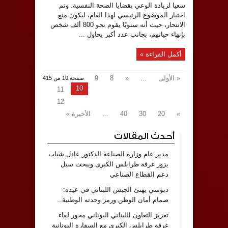
سعيا لزيادة الوعي بقضايا الصحة النفسية. وتم
اختيار الموضوع الرئيسي لهذا العام، ليكون منع
الانتحار، حيث أنه سنويًا يقوم نحو 800 ألف شخص
بإنهاء حياتهم، بجانب عدد أكبر يحاول ...
أكمل القراءة »
« الأولى
...
«
8
9
صفحة 10 من 415
10
11
12
»
20
30
40
...
الأخيرة »
أحدث المقالات
مدير عام وزارة الصناعة الدكتور عادل شباب
يزور غرفة طرابلس الكبرى ويبحث سبل
دعم القطاع الصناعي
دبوسي يهنئ الجيش اللبناني في عيده:
صمام أمان الوطن ورمز وحدته الوطنية..
تعزيز التعاون اللبناني اليوناني محور لقاء
غرفة طرابلس الكبرى مع السفارة اليونانية