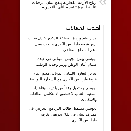
رياح الأزمة القطرية تلفح لبنان: برقيات
عالية النبرة تنتقد «النأي بالنفس»
أحدث المقالات
مدير عام وزارة الصناعة الدكتور عادل شباب
يزور غرفة طرابلس الكبرى ويبحث سبل
دعم القطاع الصناعي
دبوسي يهنئ الجيش اللبناني في عيده:
صمام أمان الوطن ورمز وحدته الوطنية..
تعزيز التعاون اللبناني اليوناني محور لقاء
غرفة طرابلس الكبرى مع السفارة اليونانية
دبوسي يستقبل وفداً من بلديات وفاعليات
الضنية: التنمية لا تتحقق إلا بتكامل الطاقات
والامكانات..
دبوسي يستقبل طلاب البرنامج التدريبي في
مصرف لبنان في لقاء تعريفي بغرفة
طرابلس الكبرى