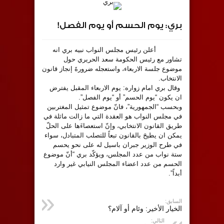
بري: يوم الحسم أو يوم الفصل!
أعلن رئيس مجلس النواب نبيه بري انه
تشاور مع رئيس الحكومة سعد الحريري حول
موضوع جلسة الاربعاء، واستعجله ضرورةَ إنجاز قانون
الانتخاب.
وقال بري امام زواره: يوم الاربعاء المقبل يفترض
ان يكون “يوم الحسم” أو “يوم الفصل”.
وبحسب “الجمهورية”، فانّ موضوع تمثيل المغتربين
في مجلس النواب هو العقدة التي ما زالت ماثلة في
طريق القانون الانتخابي، وإنّ استعصاءَها على الحلّ
يمكن ان يطيحَ بالقانون تبعاً للتصلب المتبادل، سواء
في طرح الوزير جبران باسيل له على نحو يحسم
ستة نواب من عدد المجلس، ويؤكّد بري “أنّ موضوع
الحسم من عدد اعضاء المجلس النيابي غير وارد
أبداً”.
السابق:
الخيار الأخير: وئام أو آلام؟
التالي: