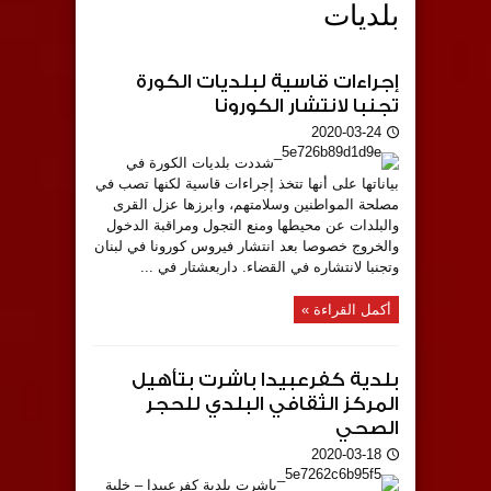
بلديات
إجراءات قاسية لبلديات الكورة
تجنبا لانتشار الكورونا
2020-03-24
شددت بلديات الكورة في
بياناتها على أنها تتخذ إجراءات قاسية لكنها تصب في
مصلحة المواطنين وسلامتهم، وابرزها عزل القرى
والبلدات عن محيطها ومنع التجول ومراقبة الدخول
والخروج خصوصا بعد انتشار فيروس كورونا في لبنان
وتجنبا لانتشاره في القضاء. داربعشتار في ...
أكمل القراءة »
بلدية كفرعبيدا باشرت بتأهيل
المركز الثقافي البلدي للحجر
الصحي
2020-03-18
باشرت بلدية كفرعبيدا – خلية