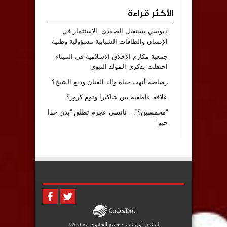
الأكثر قراءة
دبوسي يستقبل الصفدي: الاستثمار في
الإنسان والطاقات الشبابية مسؤولية وطنية
جمعية مكارم الاخلاق الاسلامية في الميناء
احتفلت بذكرى المولد النبوي
رصاصة أنهت حياة والد الفنان وديع الشيخ؟
علاقة عاطفية بين شاكيرا وتوم كروز؟
“محمسين؟”… نانسي عجرم تطلق “بدي حدا
حبو”
ليبانون أون تايم - جميع الحقوق محفوظة