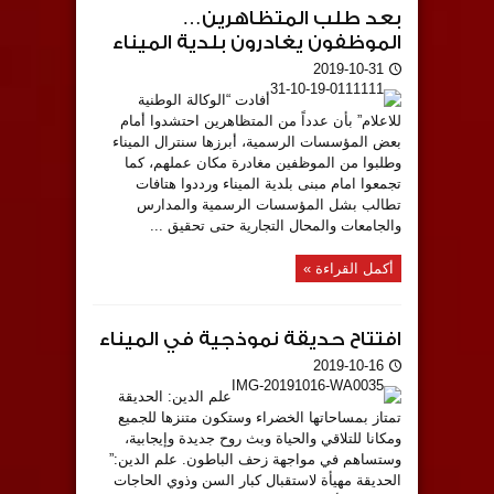
بعد طلب المتظاهرين…
الموظفون يغادرون بلدية الميناء
2019-10-31
أفادت “الوكالة الوطنية
للاعلام” بأن عدداً من المتظاهرين احتشدوا أمام
بعض المؤسسات الرسمية، أبرزها سنترال الميناء
وطلبوا من الموظفين مغادرة مكان عملهم، كما
تجمعوا امام مبنى بلدية الميناء ورددوا هتافات
تطالب بشل المؤسسات الرسمية والمدارس
والجامعات والمحال التجارية حتى تحقيق ...
أكمل القراءة »
افتتاح حديقة نموذجية في الميناء
2019-10-16
علم الدين: الحديقة
تمتاز بمساحاتها الخضراء وستكون متنزها للجميع
ومكانا للتلاقي والحياة وبث روح جديدة وإيجابية،
وستساهم في مواجهة زحف الباطون. علم الدين:”
الحديقة مهيأة لاستقبال كبار السن وذوي الحاجات