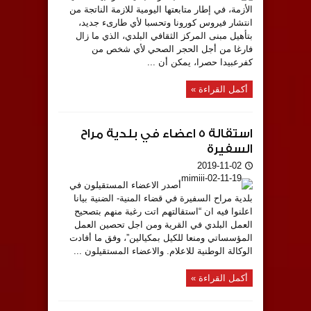
الأزمة، في إطار متابعتها اليومية للازمة الناتجة من
انتشار فيروس كورونا وتحسبا لأي طارىء جديد،
بتأهيل مبنى المركز الثقافي البلدي، الذي ما زال
فارغا من أجل الحجر الصحي لأي شخص من
كفرعبيدا حصرا، يمكن أن ...
أكمل القراءة »
استقالة 5 اعضاء في بلدية مراح
السفيرة
2019-11-02
أصدر الاعضاء المستقيلون في
بلدية مراح السفيرة في قضاء المنية- الضنية بيانا
اعلنوا فيه ان “استقالتهم اتت رغبة منهم بتصحيح
العمل البلدي في القرية ومن اجل تحصين العمل
المؤسساتي ومنعا للكيل بمكيالين”، وفق ما أفادت
الوكالة الوطنية للاعلام. والاعضاء المستقيلون ...
أكمل القراءة »