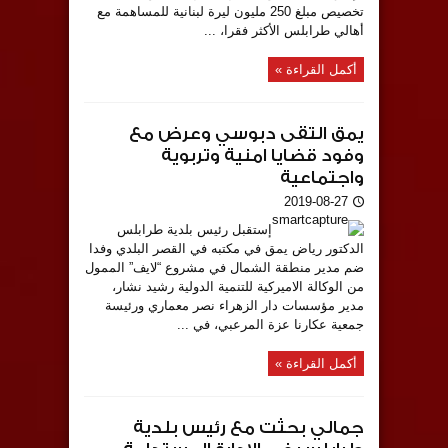
تخصيص مبلغ 250 مليون ليرة لبنانية للمساهمة مع
أهالي طرابلس الأكثر فقرا، ...
أكمل القراءة »
يمق التقى دبوسي وعرض مع
وفود قضايا امنية وتربوية
واجتماعية
2019-08-27
إستقبل رئيس بلدية طرابلس
الدكتور رياض يمق في مكتبه في القصر البلدي وفدا
ضم مدير منطقة الشمال في مشروع “لايف” الممول
من الوكالة الاميركية للتنمية الدولية رشيد نشار،
مدير مؤسسات دار الزهراء نصر معماري ورئيسة
جمعية عكارنا عزة المرعبي، في ...
أكمل القراءة »
جمالي بحثت مع رئيس بلدية