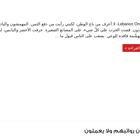
Lebanon On Time- لا أعرف من باع الوطن، لكنني رأيت من دفع الثمن. المهمشون والب
ون. قضت الحرب على كلّ شيء، على المصانع الصغيرة. حرقت الأخضر واليابس، لم
هشّمة فاقدة للوعي. يصعب على الناس قبول ما ...
لقراءة »
ن رواتبهم ولا يعملون