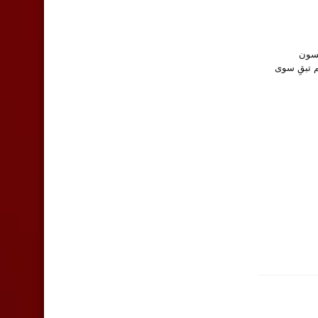
ائسون
 تبقِ سوى