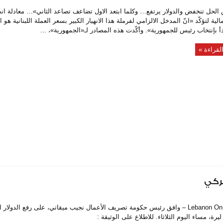
وكلما ابتعد الاول تضاعف تصاعد الثاني»… معادلة انطلقت منها مصادر مالية لتؤكّ
 السياسي الذي يبدأ بإنتخاب رئيس للجمهورية». وأكّدت هذه المصادر لـ«الجمهورية»، ...
مركي
Lebanon On Time – وافق رئيس حكومة تصريف الأعمال نجيب ميقاتي، على رفع الدولا
لقراءة »