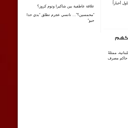
ول أخباراً
علاقة عاطفية بين شاكيرا وتوم كروز؟
“محمسين؟”… نانسي عجرم تطلق “بدي حدا
حبو”
لاكهم
 15/3/2023، تقدّمت الدولة اللبنانية، ممثلةً
ن حاكم مصرف