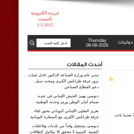
جريدة الكترونية
تأسست
1/1/2015
Thursday
دوليات
06-08-2026
أحدث المقالات
مدير عام وزارة الصناعة الدكتور عادل شباب
يزور غرفة طرابلس الكبرى ويبحث سبل
دعم القطاع الصناعي
دبوسي يهنئ الجيش اللبناني في عيده:
صمام أمان الوطن ورمز وحدته الوطنية..
تعزيز التعاون اللبناني اليوناني محور لقاء
جاء في “الشرق الاوسط”: يتجه لبنان إلى تعديل سعر صرف الودائع المصرفية العالقة في البنوك منذ خريف عام 2019 بعدما باتت
غرفة طرابلس الكبرى مع السفارة اليونانية
دبوسي يستقبل وفداً من بلديات وفاعليات
الضنية: التنمية لا تتحقق إلا بتكامل الطاقات