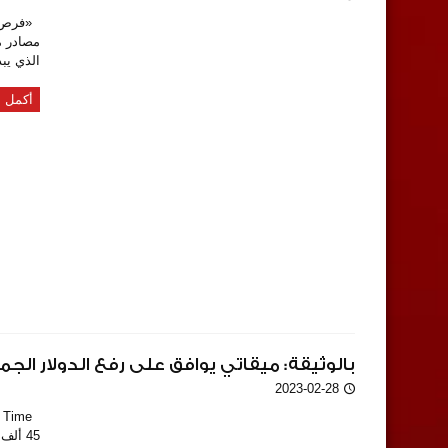
«فرص الحل تنخفض والدولار يرتفع… 
الالزامي لفرملة هذا الانهيار الكبير بسعر العملة اللبنانية هو الحل
أكمل القراءة »
بالوثيقة: ميقاتي يوافق على رفع الدولار الج
2023-02-28
45 ألف ليرة، مساء اليوم الثلاثاء. للاطلاع على الوثيقة :
أكمل ا