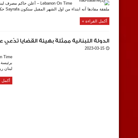
Lebanon On Time – أعلن حاك
ملفقة مفادها آنه ابتداء من اول الشهر المقبل ستكون Sayrafa حكراً على الشركات وليس الأفراد او انها ...
أكمل القراءة »
الدولة اللبنانية ممثلةً بهيئة القضايا تدّ
2023-03-15
برئيسة 
لبنان ر
أكمل ا