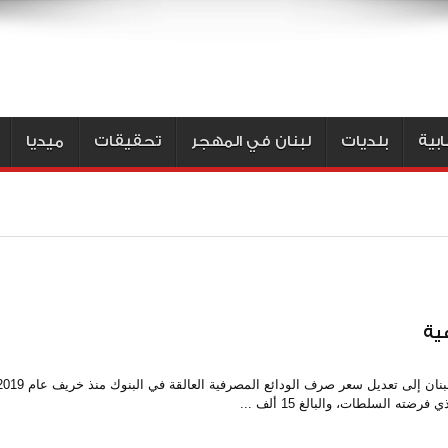
بية
بلديات
لبنان في المهجر
تحقيقات
ميديا
ية