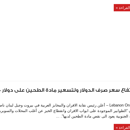
ع سعر صرف الدولار ولتسعير مادة الطحين على دولار 7500 ليرة
Lebanon On Time – أعلن رئيس نقابة الافران والمخابز العربية في بيروت وجبل لبنان
ن “الطوابير الموجودة على ابواب الافران وانقطاع الخبز عن أغلب المحلات والسوب
الجنوبية يعود الى نقص مادة الطحين لديها”. ...
لقراءة »