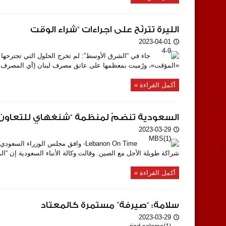
الليرة تترنّح على اجراءات “شراء الوقت
2023-04-01
جاء في “الشرق الأوسط”: لم تخرج الحلول التي تجترحها ال
«المؤقت»، ورُميت بمعظمها على عاتق مصرف لبنان (أي المصرف المرك
أكمل القراءة »
السعودية تنضمّ لمنظمة “شنغهاي للتعاون”
2023-03-29
Lebanon On Time- وافق مجلس الوزرا
شراكة طويلة الأجل مع الصين. وقالت وكالة الأنباء السعودية إن “
أكمل القراءة »
سلامة: “صيرفة” مستمرة كالمعتاد
2023-03-29