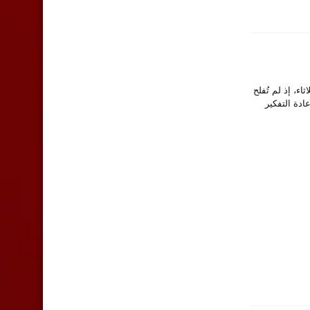
ء، إذ لم تُفلح
ادة التفكير