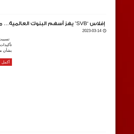
​ إفلاس “SVB” يهز أسهم البنوك العالمية… مصارف أميركية تخسر 90 مليار دولار في يوم
2023-03-14
تسببت آث
تأكيدات
بشأن مس
أكمل ا