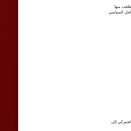
د «انّ المدخل
ر الجمركي إلى